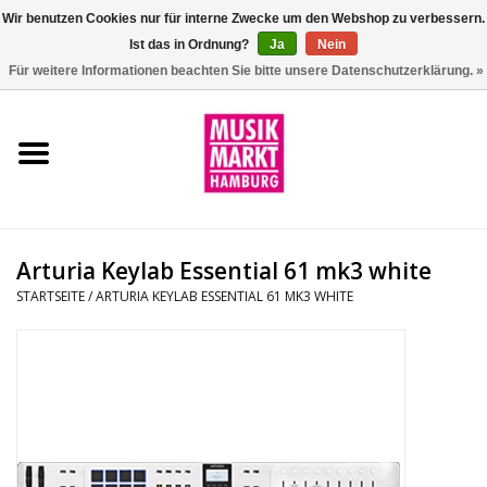
Wir benutzen Cookies nur für interne Zwecke um den Webshop zu verbessern.
Ist das in Ordnung?
Ja
Nein
0 Artikel - €0,00
Für weitere Informationen beachten Sie bitte unsere Datenschutzerklärung. »
Startseite
Aktion
Git/Bass/Ukulele
Arturia Keylab Essential 61 mk3 white
Drums
STARTSEITE
/
ARTURIA KEYLAB ESSENTIAL 61 MK3 WHITE
Percussion
Tasteninstrumente
DJ