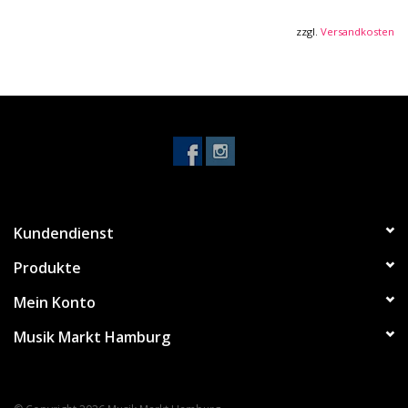
Transportsektion mit 4 Funktionstasten
LCD-Display
zzgl.
Versandkosten
Pitchbend- und Modulation-Rad
Chord Play Modus
Mackie/HUI Control kompatibel
Anschlüsse: USB, MIDI-Ausgang, Haltepedal-Eingang,
Eingang für optionales Netzteil (nicht im Lieferumfang
enthalten)
USB class compliant
Abmessungen (B x H x T): 882 x 76 x 248 mm
Kundendienst
Gewicht: 3.3 kg
inkl. Arturia Analog Lab Software, Ableton Live Lite Lizenz
Produkte
sowie UVI Grand Piano Lizenz
Mein Konto
Musik Markt Hamburg
Produktbeschreibung: