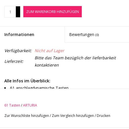
Noten-Zubehör
+
ZUM WARENKORB HINZUFÜGEN
-
Jobbörse
Informationen
Bewertungen
(0)
Marken
Verfügbarkeit:
Nicht auf Lager
Bitte das Team bezüglich der lieferbarkeit
Lieferzeit:
kontaktieren
Alle Infos im Überblick:
61 anschlagdynamische Tasten
8 anschlagdynamische Pads mit Aftertouch
ein klickbarer Encoder
61 Tasten
/
ARTURIA
9 Drehregler
Zur Wunschliste hinzufügen
/
Zum Vergleich hinzufügen
/
Drucken
9 Fader
13 Taster