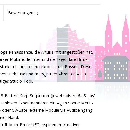
Bewertungen
(0)
oge Renaissance, die Arturia mit angestoßen hat.
arker-Multimode-Filter und der legendäre Brute
sstarken Leads bis zu tektonischen Bässen. Diese
rzen Gehäuse und marsgrünen Akzenten – ein
tiges Studio-Tool.
n 8-Pattern-Step-Sequencer (jeweils bis zu 64 Steps)
nzenlosen Experimentieren ein – ganz ohne Menü-
B oder CV/Gate, externe Module via Audioeingang
einer Hand.
ofi: MicroBrute UFO inspiriert zu kreativer