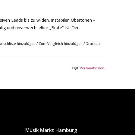
.
iven Leads bis zu wilden, instabilen Obertönen –
ntig und unverwechselbar „Brute“ ist. Der
loser Wellenformmischung verwandelt Strom in
nschliste hinzufügen
/
Zum Vergleich hinzufügen
/
Drucken
veredelt mit moderner Klangästhetik: Steiner-
romisslosen Sound.
zzgl.
Versandkosten
en mit Zielen patchst – oder schließe externes
g in der Welt der analogen Synthese: Der
r moderne Musikproduktion. Sequenzieren,
 ganz ohne Menüs.
Musik Markt Hamburg