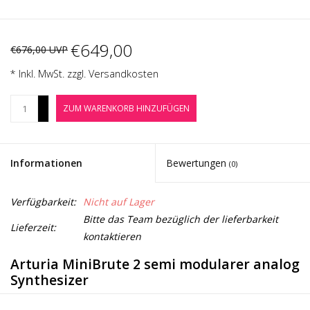
Noten-Zubehör
€649,00
Jobbörse
€676,00 UVP
* Inkl. MwSt. zzgl.
Versandkosten
Marken
+
ZUM WARENKORB HINZUFÜGEN
-
Informationen
Bewertungen
(0)
Verfügbarkeit:
Nicht auf Lager
Bitte das Team bezüglich der lieferbarkeit
Lieferzeit:
kontaktieren
Arturia MiniBrute 2 semi modularer analog
Synthesizer
Als cleverer Hybrid aus einem klassischen, in sich