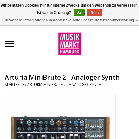
Wir benutzen Cookies nur für interne Zwecke um den Webshop zu verbessern.
Ist das in Ordnung?
Ja
Nein
0 Artikel - €0,00
Für weitere Informationen beachten Sie bitte unsere Datenschutzerklärung. »
Startseite
Aktion
Git/Bass/Ukulele
Arturia MiniBrute 2 - Analoger Synth
Drums
STARTSEITE
/
ARTURIA MINIBRUTE 2 - ANALOGER SYNTH
Percussion
Tasteninstrumente
DJ