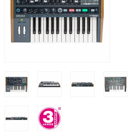
Recording
Lichttechnik
PA-Anlage
Traditionelle Instrumente
Signalprozessoren & Effekte
Star-Club Merch
Sound Equipment
Vermietung