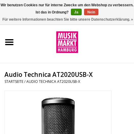
Wir benutzen Cookies nur für interne Zwecke um den Webshop zu verbessern.
Ist das in Ordnung?
Ja
Nein
0 Artikel - €0,00
Für weitere Informationen beachten Sie bitte unsere Datenschutzerklärung. »
Startseite
Aktion
Git/Bass/Ukulele
Audio Technica AT2020USB-X
Drums
STARTSEITE
/
AUDIO TECHNICA AT2020USB-X
Percussion
Tasteninstrumente
DJ