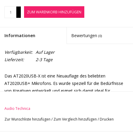
Noten-Zubehör
+
ZUM WARENKORB HINZUFÜGEN
-
Jobbörse
Informationen
Bewertungen
(0)
Marken
Verfügbarkeit:
Auf Lager
Lieferzeit:
2-3 Tage
Das AT2020USB-X ist eine Neuauflage des beliebten
AT2020USB+ Mikrofons. Es wurde speziell für die Bedürfnisse
von Kreativen entwickelt und eignet sich damit ideal für
Streaming, Podcasting, Musikaufnahmen, Spiele und
Videoaufnahmen. Das Mikrofon von Audio-Technica überzeugt
Audio Technica
mit dem Klang des legendären und von der Kritik gefeierten
Zur Wunschliste hinzufügen
/
Zum Vergleich hinzufügen
/
Drucken
AT2020, verbunden mit der Annehmlichkeit eines Plug-and-Play-
USB-C-Betriebs und einem anpassbaren Tischstativ.