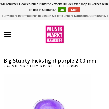
Wir benutzen Cookies nur für interne Zwecke um den Webshop zu verbessern.
Ist das in Ordnung?
Ja
Nein
0 Artikel - €0,00
Für weitere Informationen beachten Sie bitte unsere Datenschutzerklärung. »
Startseite
Aktion
Git/Bass/Ukulele
Big Stubby Picks light purple 2.00 mm
Drums
STARTSEITE
/
BIG STUBBY PICKS LIGHT PURPLE 2.00 MM
Percussion
Tasteninstrumente
DJ