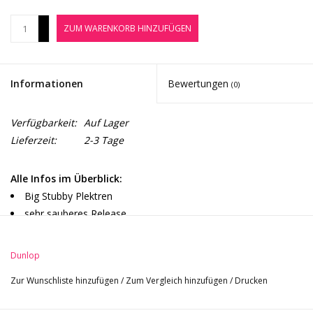
Noten-Zubehör
+
ZUM WARENKORB HINZUFÜGEN
-
Jobbörse
Informationen
Bewertungen
(0)
Marken
Verfügbarkeit:
Auf Lager
Lieferzeit:
2-3 Tage
Alle Infos im Überblick:
Big Stubby Plektren
sehr sauberes Release
sehr direktes Attack
optimal für sehr schnelle Licks und Riffs
Dunlop
hohe Stabilität
Zur Wunschliste hinzufügen
/
Zum Vergleich hinzufügen
/
Drucken
ausgeprägter ''Grip'' für bessere Kontrolle