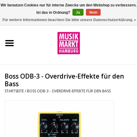
Wir benutzen Cookies nur für interne Zwecke um den Webshop zu verbessern.
Ist das in Ordnung?
Ja
Nein
0 Artikel - €0,00
Für weitere Informationen beachten Sie bitte unsere Datenschutzerklärung. »
Startseite
Aktion
Git/Bass/Ukulele
Boss ODB-3 - Overdrive-Effekte für den
Drums
Bass
STARTSEITE
/
BOSS ODB-3 - OVERDRIVE-EFFEKTE FÜR DEN BASS
Percussion
Tasteninstrumente
DJ