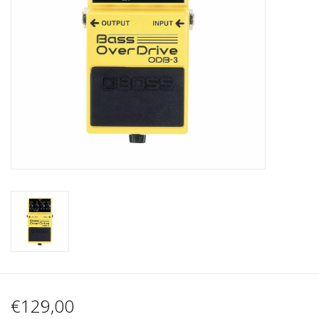
Recording
Lichttechnik
PA-Anlage
Traditionelle Instrumente
Signalprozessoren & Effekte
Star-Club Merch
Sound Equipment
Vermietung
€129,00