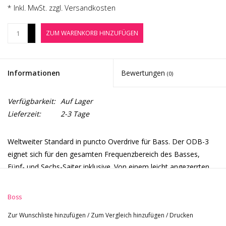
Noten-Zubehör
* Inkl. MwSt. zzgl.
Versandkosten
+
ZUM WARENKORB HINZUFÜGEN
Jobbörse
-
Marken
Informationen
Bewertungen
(0)
Verfügbarkeit:
Auf Lager
Lieferzeit:
2-3 Tage
Weltweiter Standard in puncto Overdrive für Bass. Der ODB-3
eignet sich für den gesamten Frequenzbereich des Basses,
Fünf- und Sechs-Saiter inklusive. Von einem leicht angezerrten,
warmen Röhrensound bis zu harter Distortion sind alle Bass-
Verzerrungen möglich.
Boss
Zur Wunschliste hinzufügen
/
Zum Vergleich hinzufügen
/
Drucken
Regler: LEVEL, HIGH EQ, LOW EQ, BALANCE, GAIN