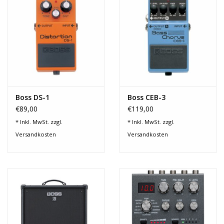
Recording
Lichttechnik
PA-Anlage
Boss DS-1
Boss CEB-3
Traditionelle Instrumente
€89,00
€119,00
* Inkl. MwSt. zzgl.
* Inkl. MwSt. zzgl.
Signalprozessoren & Effekte
Versandkosten
Versandkosten
Star-Club Merch
Sound Equipment
Vermietung