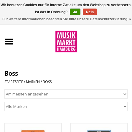
Wir benutzen Cookies nur für interne Zwecke um den Webshop zu verbessern.
Ist das in Ordnung?
Ja
Nein
0 Artikel - €0,00
Für weitere Informationen beachten Sie bitte unsere Datenschutzerklärung. »
Startseite
Aktion
Git/Bass/Ukulele
Boss
Drums
STARTSEITE
/
MARKEN
/
BOSS
Percussion
Tasteninstrumente
DJ