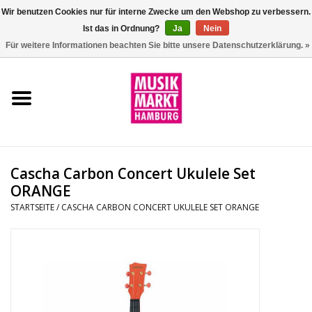
Wir benutzen Cookies nur für interne Zwecke um den Webshop zu verbessern.
Ist das in Ordnung?
Ja
Nein
0 Artikel - €0,00
Für weitere Informationen beachten Sie bitte unsere Datenschutzerklärung. »
Startseite
Aktion
Git/Bass/Ukulele
Cascha Carbon Concert Ukulele Set
Drums
ORANGE
STARTSEITE
/
CASCHA CARBON CONCERT UKULELE SET ORANGE
Percussion
Tasteninstrumente
DJ