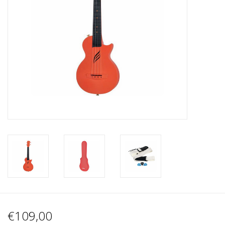
Recording
Lichttechnik
PA-Anlage
Traditionelle Instrumente
Signalprozessoren & Effekte
Star-Club Merch
Sound Equipment
Vermietung
€109,00