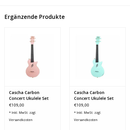
Korpusstärke: 25 mm
Sattelbreite: 35 mm
Mensur: 405 mm
Ergänzende Produkte
Einzelmechaniken
zusätzliches seitliches Schallloch
Gewicht: 1,16 kg
Farbe: Orange
inkl. Softbag mit 5 mm Polsterung, Gurt und 3 Plektren
Cascha Carbon
Cascha Carbon
Concert Ukulele Set
Concert Ukulele Set
PINK
MINT
€109,00
€109,00
* Inkl. MwSt. zzgl.
* Inkl. MwSt. zzgl.
Versandkosten
Versandkosten