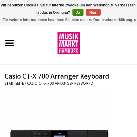
Wir benutzen Cookies nur für interne Zwecke um den Webshop zu verbessern.
Ist das in Ordnung?
Ja
Nein
0 Artikel - €0,00
Für weitere Informationen beachten Sie bitte unsere Datenschutzerklärung. »
Startseite
Aktion
Git/Bass/Ukulele
Casio CT-X 700 Arranger Keyboard
Drums
STARTSEITE
/
CASIO CT-X 700 ARRANGER KEYBOARD
Percussion
Tasteninstrumente
DJ