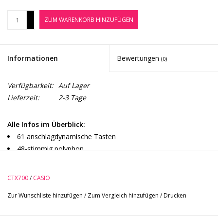
Noten-Zubehör
+
ZUM WARENKORB HINZUFÜGEN
-
Jobbörse
Informationen
Bewertungen
(0)
Marken
Verfügbarkeit:
Auf Lager
Lieferzeit:
2-3 Tage
Alle Infos im Überblick:
61 anschlagdynamische Tasten
48-stimmig polyphon
AiX-Klangerzeugung
600 Preset-Klangfarben
CTX700
/
CASIO
160 vorinstallierte Songs
Zur Wunschliste hinzufügen
/
Zum Vergleich hinzufügen
/
Drucken
Preset-Rhythmen 195 Typen
Effekte: Reverb, Chorus, Harmony