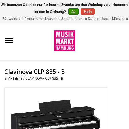
Wir benutzen Cookies nur für interne Zwecke um den Webshop zu verbessern.
Ist das in Ordnung?
Ja
Nein
0 Artikel - €0,00
Für weitere Informationen beachten Sie bitte unsere Datenschutzerklärung. »
Startseite
Aktion
Git/Bass/Ukulele
Clavinova CLP 835 - B
Drums
STARTSEITE
/
CLAVINOVA CLP 835 - B
Percussion
Tasteninstrumente
DJ