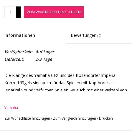
Noten-Zubehör
+
ZUM WARENKORB HINZUFÜGEN
-
Jobbörse
Informationen
Bewertungen
(0)
Marken
Verfügbarkeit:
Auf Lager
Lieferzeit:
2-3 Tage
Die Klänge des Yamaha CFX und des Bösendorfer Imperial
Konzertflügels sind auch für das Spielen mit Kopfhörer als
Binaural Sound verfügbar. Spielen Sie auch mit einer Vielzahl von
internen Rhythmen sowie zwei Fortepiano-Klängen.
Yamaha
Alle Infos im Überblick:
Zur Wunschliste hinzufügen
/
Zum Vergleich hinzufügen
/
Drucken
88 gewichtete Tasten mit Hammermechanik (Grand Touch-