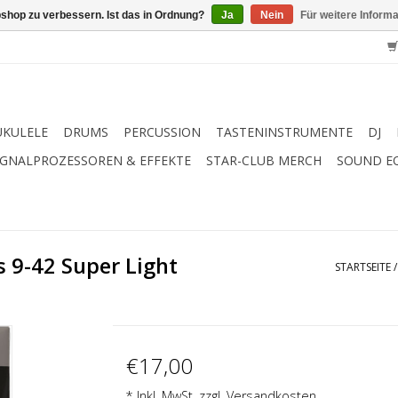
shop zu verbessern. Ist das in Ordnung?
Ja
Nein
Für weitere Inform
UKULELE
DRUMS
PERCUSSION
TASTENINSTRUMENTE
DJ
IGNALPROZESSOREN & EFFEKTE
STAR-CLUB MERCH
SOUND E
 9-42 Super Light
STARTSEITE
€17,00
* Inkl. MwSt. zzgl.
Versandkosten