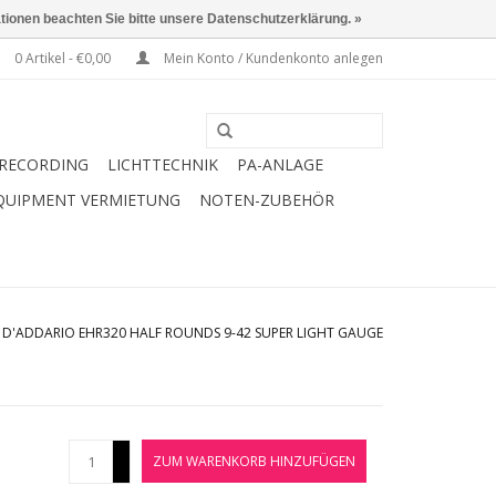
ationen beachten Sie bitte unsere Datenschutzerklärung. »
0 Artikel - €0,00
Mein Konto / Kundenkonto anlegen
RECORDING
LICHTTECHNIK
PA-ANLAGE
QUIPMENT VERMIETUNG
NOTEN-ZUBEHÖR
/
D'ADDARIO EHR320 HALF ROUNDS 9-42 SUPER LIGHT GAUGE
+
ZUM WARENKORB HINZUFÜGEN
-