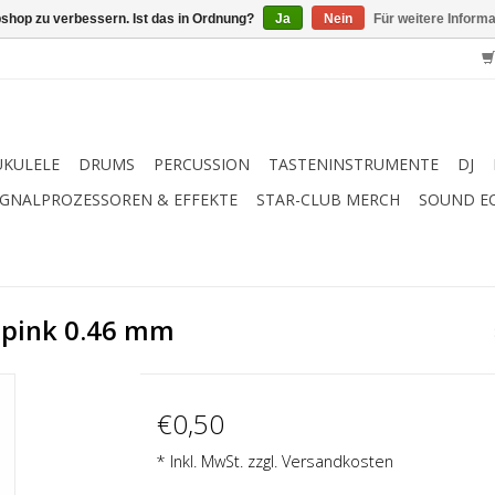
shop zu verbessern. Ist das in Ordnung?
Ja
Nein
Für weitere Inform
UKULELE
DRUMS
PERCUSSION
TASTENINSTRUMENTE
DJ
IGNALPROZESSOREN & EFFEKTE
STAR-CLUB MERCH
SOUND E
t pink 0.46 mm
€0,50
* Inkl. MwSt. zzgl.
Versandkosten