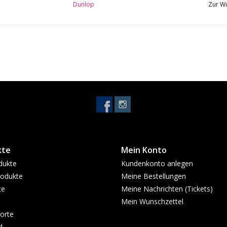
Dunlop
Zur Wu
kte
Mein Konto
dukte
Kundenkonto anlegen
odukte
Meine Bestellungen
te
Meine Nachrichten (Tickets)
Mein Wunschzettel
orte
d