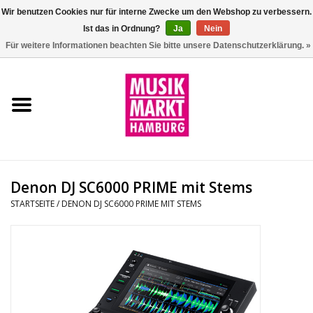
Wir benutzen Cookies nur für interne Zwecke um den Webshop zu verbessern.
Ist das in Ordnung?
Ja
Nein
0 Artikel - €0,00
Für weitere Informationen beachten Sie bitte unsere Datenschutzerklärung. »
Startseite
Aktion
Git/Bass/Ukulele
Denon DJ SC6000 PRIME mit Stems
Drums
STARTSEITE
/
DENON DJ SC6000 PRIME MIT STEMS
Percussion
Tasteninstrumente
DJ