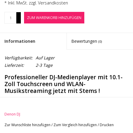
* Inkl. MwSt. zzgl.
Versandkosten
Noten-Zubehör
+
ZUM WARENKORB HINZUFÜGEN
Jobbörse
-
Marken
Informationen
Bewertungen
(0)
Verfügbarkeit:
Auf Lager
Lieferzeit:
2-3 Tage
Professioneller DJ-Medienplayer mit 10.1-
Zoll Touchscreen und WLAN-
Musikstreaming jetzt mit Stems !
Neue Features:
Wiedergabe von 4-teiligen Stems auf Numark und
Denon DJ
Denon DJ Hardware-Geräte.
Zur Wunschliste hinzufügen
/
Zum Vergleich hinzufügen
/
Drucken
Render Vocal, Melody, Bass und Trommel