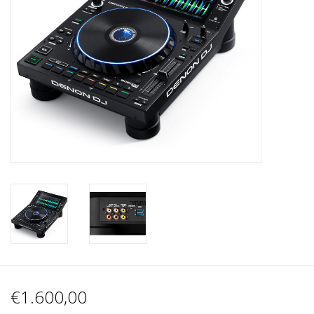
Recording
Lichttechnik
PA-Anlage
Traditionelle Instrumente
Signalprozessoren & Effekte
Star-Club Merch
Sound Equipment
Vermietung
€1.600,00