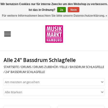
Wir benutzen Cookies nur für interne Zwecke um den Webshop zu verbessern.
Ist das in Ordnung?
Ja
Nein
0 Artikel - €0,00
Für weitere Informationen beachten Sie bitte unsere Datenschutzerklärung. »
Startseite
Aktion
Git/Bass/Ukulele
Alle 24" Bassdrum Schlagfelle
Drums
STARTSEITE
/
DRUMS
/
DRUMS ZUBEHÖR
/
FELLE
/
BASSDRUM SCHLAGFELLE
/
24" BASSDRUM SCHLAGFELLE
Percussion
Tasteninstrumente
DJ