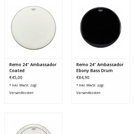
Recording
Lichttechnik
PA-Anlage
Traditionelle Instrumente
Remo 24" Ambassador
Remo 24" Ambassador
Coated
Ebony Bass Drum
€45,00
€84,90
Signalprozessoren & Effekte
* Inkl. MwSt. zzgl.
* Inkl. MwSt. zzgl.
Versandkosten
Versandkosten
Star-Club Merch
Sound Equipment
Vermietung