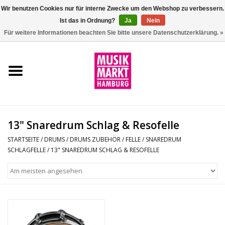
Wir benutzen Cookies nur für interne Zwecke um den Webshop zu verbessern.
Ist das in Ordnung?
Ja
Nein
0 Artikel - €0,00
Für weitere Informationen beachten Sie bitte unsere Datenschutzerklärung. »
Startseite
Aktion
Git/Bass/Ukulele
13" Snaredrum Schlag & Resofelle
Drums
STARTSEITE
/
DRUMS
/
DRUMS ZUBEHÖR
/
FELLE
/
SNAREDRUM
SCHLAGFELLE
/
13" SNAREDRUM SCHLAG & RESOFELLE
Percussion
Tasteninstrumente
DJ