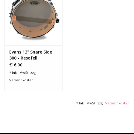
Recording
Lichttechnik
PA-Anlage
Evans 13" Snare Side
300 - Resofell
Traditionelle Instrumente
€16,00
* Inkl. MwSt. zzgl.
Signalprozessoren & Effekte
Versandkosten
Star-Club Merch
* Inkl. MwSt. zzgl.
Versandkosten
Sound Equipment
Vermietung