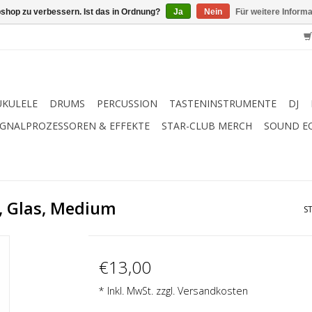
shop zu verbessern. Ist das in Ordnung?
Ja
Nein
Für weitere Inform
UKULELE
DRUMS
PERCUSSION
TASTENINSTRUMENTE
DJ
IGNALPROZESSOREN & EFFEKTE
STAR-CLUB MERCH
SOUND E
k, Glas, Medium
S
€13,00
* Inkl. MwSt. zzgl.
Versandkosten