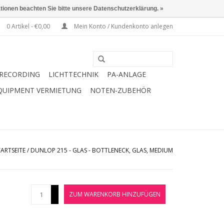
ationen beachten Sie bitte unsere Datenschutzerklärung. »
0 Artikel - €0,00
Mein Konto / Kundenkonto anlegen
RECORDING
LICHTTECHNIK
PA-ANLAGE
QUIPMENT VERMIETUNG
NOTEN-ZUBEHÖR
TARTSEITE
/
DUNLOP 215 - GLAS - BOTTLENECK, GLAS, MEDIUM
+
ZUM WARENKORB HINZUFÜGEN
-