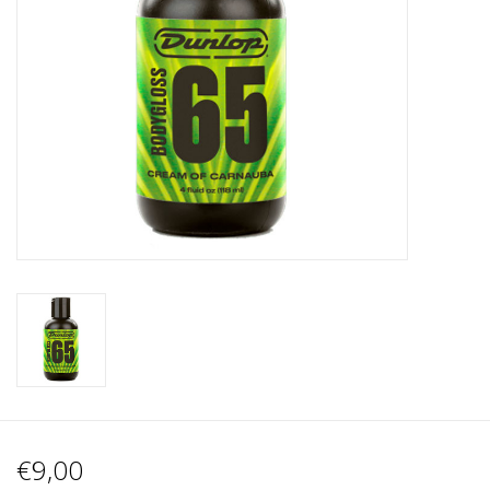
Recording
Lichttechnik
PA-Anlage
Traditionelle Instrumente
Signalprozessoren & Effekte
Star-Club Merch
Sound Equipment
Vermietung
€9,00