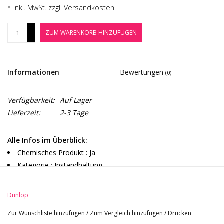
Noten-Zubehör
* Inkl. MwSt. zzgl.
Versandkosten
+
ZUM WARENKORB HINZUFÜGEN
Jobbörse
-
Marken
Informationen
Bewertungen
(0)
Verfügbarkeit:
Auf Lager
Lieferzeit:
2-3 Tage
Alle Infos im Überblick:
Chemisches Produkt : Ja
Kategorie : Instandhaltung
Typ : Reiniger
Ziel : Gitarrenkorpus
Dunlop
Zur Wunschliste hinzufügen
/
Zum Vergleich hinzufügen
/
Drucken