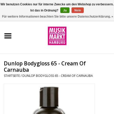
Wir benutzen Cookies nur für interne Zwecke um den Webshop zu verbessern.
Ist das in Ordnung?
Ja
Nein
0 Artikel - €0,00
Für weitere Informationen beachten Sie bitte unsere Datenschutzerklärung. »
Startseite
Aktion
Git/Bass/Ukulele
Dunlop Bodygloss 65 - Cream Of
Drums
Carnauba
STARTSEITE
/
DUNLOP BODYGLOSS 65 - CREAM OF CARNAUBA
Percussion
Tasteninstrumente
DJ