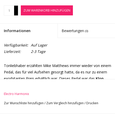
Noten-Zubehör
+
ZUM WARENKORB HINZUFÜGEN
-
Jobbörse
Informationen
Bewertungen
(0)
Marken
Verfügbarkeit:
Auf Lager
Lieferzeit:
2-3 Tage
Tonliebhaber erzählten Mike Matthews immer wieder von einem
Pedal, das für viel Aufsehen gesorgt hatte, da es nur zu einem
exorbitanten Preis erhältlich war. Dieses Pedal war das
Klon
Centaur
.
Da Mike daran glaubt, großartige Werkzeuge auch hungrigen
Electro Harmonix
Musikern zugänglich zu machen, beauftragte er sein bewährtes
Zur Wunschliste hinzufügen
/
Zum Vergleich hinzufügen
/
Drucken
Team damit, eine erschwingliche Alternative zu entwickeln – und
so entstand das
EHX Soul Food Transparent Overdrive
.