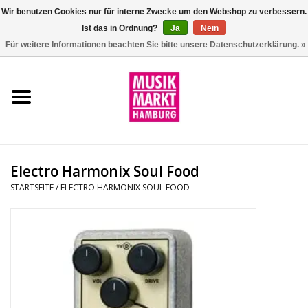
Wir benutzen Cookies nur für interne Zwecke um den Webshop zu verbessern.
Ist das in Ordnung?
Ja
Nein
0 Artikel - €0,00
Für weitere Informationen beachten Sie bitte unsere Datenschutzerklärung. »
Startseite
Aktion
Git/Bass/Ukulele
Electro Harmonix Soul Food
Drums
STARTSEITE
/
ELECTRO HARMONIX SOUL FOOD
Percussion
Tasteninstrumente
DJ