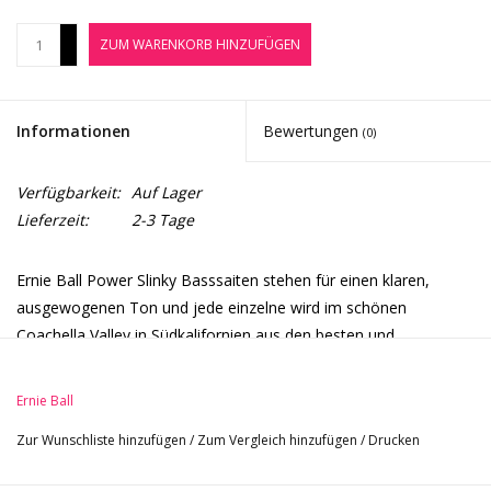
Noten-Zubehör
+
ZUM WARENKORB HINZUFÜGEN
-
Jobbörse
Informationen
Bewertungen
(0)
Marken
Verfügbarkeit:
Auf Lager
Lieferzeit:
2-3 Tage
Ernie Ball Power Slinky Basssaiten stehen für einen klaren,
ausgewogenen Ton und jede einzelne wird im schönen
Coachella Valley in Südkalifornien aus den besten und
frischesten Rohmaterialien hergestellt. Die Liste der Bassisten,
die auf Ernie Ball Slinky Basssaiten setzen, liest sich wie das
Ernie Ball
Who’s Who der bekanntesten Künstler weltweit.
Zur Wunschliste hinzufügen
/
Zum Vergleich hinzufügen
/
Drucken
Stärke: .055, .075, .090, .110