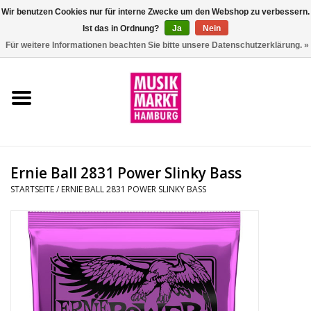
Wir benutzen Cookies nur für interne Zwecke um den Webshop zu verbessern.
Ist das in Ordnung?
Ja
Nein
0 Artikel - €0,00
Für weitere Informationen beachten Sie bitte unsere Datenschutzerklärung. »
Startseite
Aktion
Git/Bass/Ukulele
Ernie Ball 2831 Power Slinky Bass
Drums
STARTSEITE
/
ERNIE BALL 2831 POWER SLINKY BASS
Percussion
Tasteninstrumente
DJ