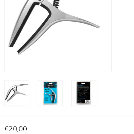
Recording
Lichttechnik
PA-Anlage
Traditionelle Instrumente
Signalprozessoren & Effekte
Star-Club Merch
Sound Equipment
Vermietung
€20,00