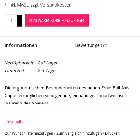
Noten-Zubehör
* Inkl. MwSt. zzgl.
Versandkosten
+
ZUM WARENKORB HINZUFÜGEN
Jobbörse
-
Marken
Informationen
Bewertungen
(0)
Verfügbarkeit:
Auf Lager
Lieferzeit:
2-3 Tage
Die ergonomischen Besonderheiten des neuen Ernie Ball Axis
Capos ermöglichen sehr genaue, einhändige Tonartwechsel
während des Spielens.
Das Dual-Radius Design ermöglicht den Einsatz bei flachen und
gewölbten Griffbretten, sowohl auf 6- und 7-saitigen E-Gitarren,
Ernie Ball
als auch auf Akustikgitarren.
Zur Wunschliste hinzufügen
/
Zum Vergleich hinzufügen
/
Drucken