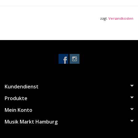
Schnelle, einhändige Handhabung
Dual-Radius Design für flache und gewölbte Griffbretter
zzgl.
Versandkosten
Präzise geformte Gummipads zum Schutz des
Instrumentenlacks
Optimaler Klemmdruck für bestmögliche Intonation
Robustes, leichtgewichtiges Aluminium
Ideal für 6- und 7-saitige E-Gitarren und Akustikgitarren
Farbe: Silber
Kundendienst
Produkte
Mein Konto
Musik Markt Hamburg