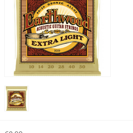
Recording
Lichttechnik
PA-Anlage
Traditionelle Instrumente
Signalprozessoren & Effekte
Star-Club Merch
Sound Equipment
Vermietung