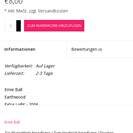
€8,00
Noten-Zubehör
* Inkl. MwSt. zzgl.
Versandkosten
Jobbörse
+
ZUM WARENKORB HINZUFÜGEN
-
Marken
Informationen
Bewertungen
(0)
Verfügbarkeit:
Auf Lager
Lieferzeit:
2-3 Tage
Ernie Ball
Earthwood
Extra Light - 2006
80/20 Bronze
10-50
Ernie Ball
Zur Wunschliste hinzufügen
/
Zum Vergleich hinzufügen
/
Drucken