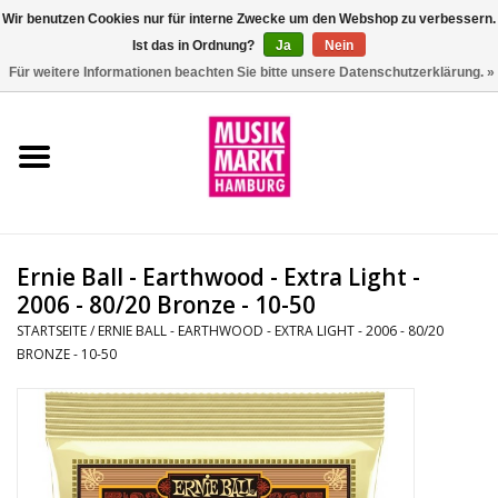
Wir benutzen Cookies nur für interne Zwecke um den Webshop zu verbessern.
Ist das in Ordnung?
Ja
Nein
0 Artikel - €0,00
Für weitere Informationen beachten Sie bitte unsere Datenschutzerklärung. »
Startseite
Aktion
Git/Bass/Ukulele
Ernie Ball - Earthwood - Extra Light -
Drums
2006 - 80/20 Bronze - 10-50
STARTSEITE
/
ERNIE BALL - EARTHWOOD - EXTRA LIGHT - 2006 - 80/20
BRONZE - 10-50
Percussion
Tasteninstrumente
DJ