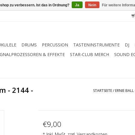
shop zu verbessern. Ist das in Ordnung?
Ja
Nein
Für weitere Inform
UKULELE
DRUMS
PERCUSSION
TASTENINSTRUMENTE
DJ
IGNALPROZESSOREN & EFFEKTE
STAR-CLUB MERCH
SOUND E
m - 2144 -
STARTSEITE
/
ERNIE BALL
€9,00
* Inkl. MwSt. zzgl.
Versandkosten