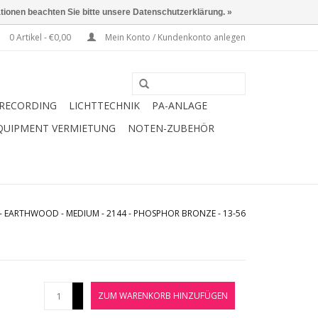
ationen beachten Sie bitte unsere Datenschutzerklärung. »
0 Artikel - €0,00
Mein Konto / Kundenkonto anlegen
RECORDING
LICHTTECHNIK
PA-ANLAGE
QUIPMENT VERMIETUNG
NOTEN-ZUBEHÖR
 - EARTHWOOD - MEDIUM - 2144 - PHOSPHOR BRONZE - 13-56
+
ZUM WARENKORB HINZUFÜGEN
-