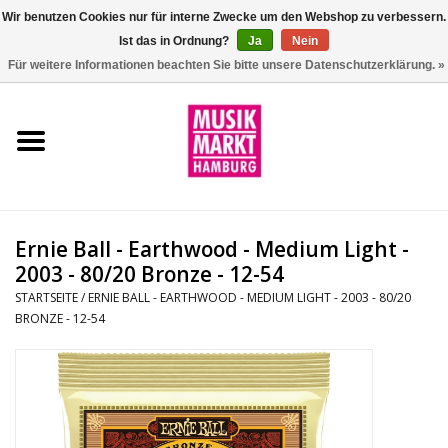
Wir benutzen Cookies nur für interne Zwecke um den Webshop zu verbessern.
Ist das in Ordnung?
Ja
Nein
0 Artikel - €0,00
Für weitere Informationen beachten Sie bitte unsere Datenschutzerklärung. »
Startseite
Aktion
Git/Bass/Ukulele
Ernie Ball - Earthwood - Medium Light -
Drums
2003 - 80/20 Bronze - 12-54
STARTSEITE
/
ERNIE BALL - EARTHWOOD - MEDIUM LIGHT - 2003 - 80/20
BRONZE - 12-54
Percussion
Tasteninstrumente
DJ