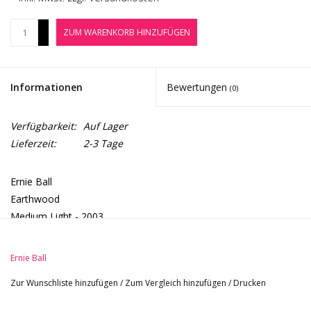
Noten-Zubehör
+
ZUM WARENKORB HINZUFÜGEN
-
Jobbörse
Marken
Informationen
Bewertungen
(0)
Verfügbarkeit:
Auf Lager
Lieferzeit:
2-3 Tage
Ernie Ball
Earthwood
Medium Light - 2003
80/20 Bronze
12-54
Ernie Ball
Zur Wunschliste hinzufügen
/
Zum Vergleich hinzufügen
/
Drucken