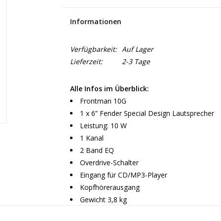
Informationen
Verfügbarkeit:
Auf Lager
Lieferzeit:
2-3 Tage
Alle Infos im Überblick:
Frontman 10G
1 x 6” Fender Special Design Lautsprecher
Leistung: 10 W
1 Kanal
2 Band EQ
Overdrive-Schalter
Eingang für CD/MP3-Player
Kopfhörerausgang
Gewicht 3,8 kg
Abmessungen (H x B x T): 280 x 260 x 146