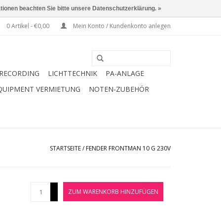
ationen beachten Sie bitte unsere Datenschutzerklärung. »
0 Artikel - €0,00
Mein Konto / Kundenkonto anlegen
RECORDING
LICHTTECHNIK
PA-ANLAGE
QUIPMENT VERMIETUNG
NOTEN-ZUBEHÖR
STARTSEITE
/
FENDER FRONTMAN 10 G 230V
+
ZUM WARENKORB HINZUFÜGEN
-