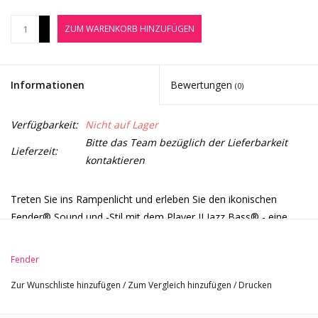
Noten-Zubehör
+
ZUM WARENKORB HINZUFÜGEN
-
Jobbörse
Informationen
Bewertungen
(0)
Marken
Verfügbarkeit:
Nicht auf Lager
Bitte das Team bezüglich der Lieferbarkeit
Lieferzeit:
kontaktieren
Treten Sie ins Rampenlicht und erleben Sie den ikonischen
Fender® Sound und -Stil mit dem Player II Jazz Bass® - eine
bühnenreife Bassgitarre mit modernen Updates, um Ihre
Leistung zu steigern und Ihr Spiel zu inspirieren.
Fender
Der Player II Jazz Bass strahlt zeitlosen Fender-Charme aus,
Zur Wunschliste hinzufügen
/
Zum Vergleich hinzufügen
/
Drucken
aber unter der Haube ist er für die heutigen Spieler vorbereitet.
Alles am Hals ist für schnelle und flüssige Spielbarkeit ausgelegt,