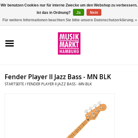
Wir benutzen Cookies nur für interne Zwecke um den Webshop zu verbessern.
Ist das in Ordnung?
Ja
Nein
0 Artikel - €0,00
Für weitere Informationen beachten Sie bitte unsere Datenschutzerklärung. »
Startseite
Aktion
Git/Bass/Ukulele
Fender Player II Jazz Bass - MN BLK
Drums
STARTSEITE
/
FENDER PLAYER II JAZZ BASS - MN BLK
Percussion
Tasteninstrumente
DJ