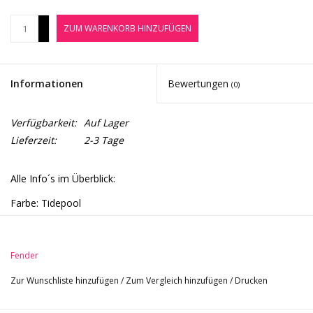
Noten-Zubehör
+
ZUM WARENKORB HINZUFÜGEN
-
Jobbörse
Informationen
Bewertungen
(0)
Marken
Verfügbarkeit:
Auf Lager
Lieferzeit:
2-3 Tage
Alle Info´s im Überblick:
Farbe: Tidepool
Bauart: Solid Body
Korpusform: ST-Style
Saitenanzahl: 6-saitig
Fender
Halskonstruktion: verschraubt
Zur Wunschliste hinzufügen
/
Zum Vergleich hinzufügen
/
Drucken
Bundanzahl: 22
Mensur: 25,5" (648 mm)