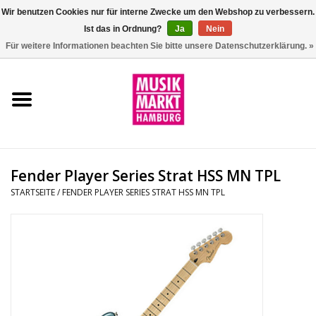
Wir benutzen Cookies nur für interne Zwecke um den Webshop zu verbessern.
Ist das in Ordnung?
Ja
Nein
0 Artikel - €0,00
Für weitere Informationen beachten Sie bitte unsere Datenschutzerklärung. »
Startseite
Aktion
Git/Bass/Ukulele
Fender Player Series Strat HSS MN TPL
Drums
STARTSEITE
/
FENDER PLAYER SERIES STRAT HSS MN TPL
Percussion
Tasteninstrumente
DJ