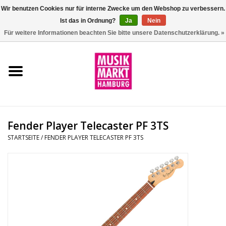
Wir benutzen Cookies nur für interne Zwecke um den Webshop zu verbessern.
Ist das in Ordnung?
Ja
Nein
0 Artikel - €0,00
Für weitere Informationen beachten Sie bitte unsere Datenschutzerklärung. »
Startseite
Aktion
Git/Bass/Ukulele
Fender Player Telecaster PF 3TS
Drums
STARTSEITE
/
FENDER PLAYER TELECASTER PF 3TS
Percussion
Tasteninstrumente
DJ