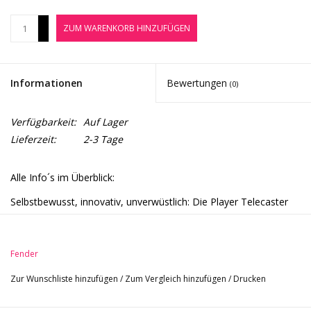
Noten-Zubehör
+
ZUM WARENKORB HINZUFÜGEN
-
Jobbörse
Informationen
Bewertungen
(0)
Marken
Verfügbarkeit:
Auf Lager
Lieferzeit:
2-3 Tage
Alle Info´s im Überblick:
Selbstbewusst, innovativ, unverwüstlich: Die Player Telecaster
ist Fender Spirit pur. Feeling, Stil und Sound – alles ist schon da
und wartet darauf, in deiner Musik zum Einsatz zu kommen. Ob
als melodisches Flüstern oder rockig. Sie ist vielseitig und
Fender
meistert, was immer du ihr abverlangst. Dank ihrer robusten
Zur Wunschliste hinzufügen
/
Zum Vergleich hinzufügen
/
Drucken
Natur übersteht sie auch derbe Behandlung auf der Bühne. Ein
Arbeitspferd, das dir beim Verwirklichen deiner musikalischen