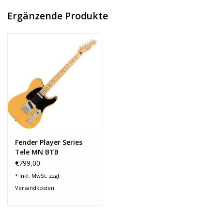
Vision hilft!
Ergänzende Produkte
Telecaster aus der Fender Player Serie
Korpus aus Erle
Fender Player Series Alnico 5 Single Coils
Modern-C Ahornhals mit 22-bündigem Griffbrett aus Pau
Ferro
Moderner 9,5" Griffbrettradius
String-Thru-Body Telecaster Bridge mit 6 Reitern
3-Color Sunburst Finish
Fender Player Series
Tele MN BTB
€799,00
* Inkl. MwSt. zzgl.
Versandkosten