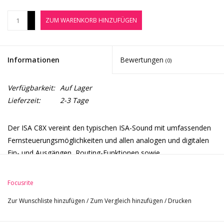
Noten-Zubehör
+
ZUM WARENKORB HINZUFÜGEN
-
Jobbörse
Informationen
Bewertungen
(0)
Marken
Verfügbarkeit:
Auf Lager
Lieferzeit:
2-3 Tage
Der ISA C8X vereint den typischen ISA-Sound mit umfassenden
Fernsteuerungsmöglichkeiten und allen analogen und digitalen
Ein- und Ausgängen, Routing-Funktionen sowie
Abrufmöglichkeiten, die du für den Betrieb deines gesamten
Studios benötigst – dazu kommen umschaltbare Impedanzen,
Focusrite
symmetrische Insert-Anschlüsse und Hochpassfilter. Die ersten
Zur Wunschliste hinzufügen
/
Zum Vergleich hinzufügen
/
Drucken
beiden Kanäle verfügen über ISA-Vorverstärker mit klassischen
Lundahl LL1538-Transformatoren sowie die Modi „Console“ und