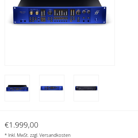
Recording
Lichttechnik
PA-Anlage
Traditionelle Instrumente
Signalprozessoren & Effekte
Star-Club Merch
Sound Equipment
€1.999,00
Vermietung
* Inkl. MwSt. zzgl.
Versandkosten