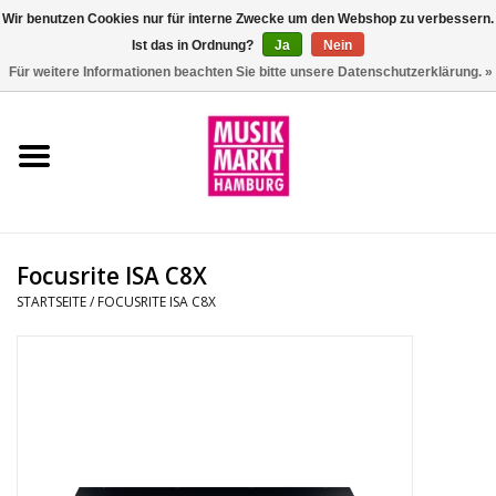
Wir benutzen Cookies nur für interne Zwecke um den Webshop zu verbessern.
Ist das in Ordnung?
Ja
Nein
0 Artikel - €0,00
Für weitere Informationen beachten Sie bitte unsere Datenschutzerklärung. »
Startseite
Aktion
Git/Bass/Ukulele
Focusrite ISA C8X
Drums
STARTSEITE
/
FOCUSRITE ISA C8X
Percussion
Tasteninstrumente
DJ