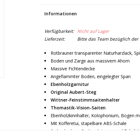
Informationen
Verfügbarkeit:
Nicht auf Lager
Lieferzeit:
Bitte das Team bezüglich der 
Rotbrauner transparenter Naturharzlack, Spi
Boden und Zarge aus massivem Ahorn
Massive Fichtendecke
Angeflammter Boden, eingelegter Span
Ebenholzgarnitur
Original Aubert-Steg
Wittner-Feinstimmsaitenhalter
Thomastik-Vision-Saiten
Ebenholzkinnhalter, Kolophonium, Bogen mi
Mit Kofferetui, stapelbare ABS-Schale
2 abnehmbare Rucksackriemen und Zubehö
Spielfertig; German set-up