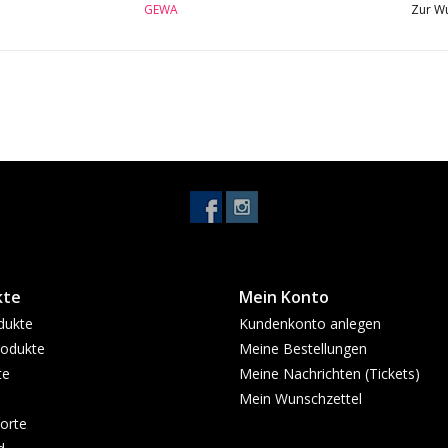
GEWA
Zur Wu
Stapelbare ABS-Schale - ideal für Verlei
kte
Mein Konto
dukte
Kundenkonto anlegen
odukte
Meine Bestellungen
te
Meine Nachrichten (Tickets)
Mein Wunschzettel
orte