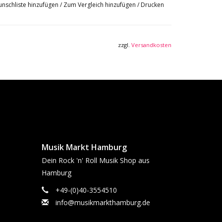
nschliste hinzufügen
/
Zum Vergleich hinzufügen
/
Drucken
h und Schulen
zzgl.
Versandkosten
Musik Markt Hamburg
Dein Rock 'n' Roll Musik Shop aus
Hamburg
+49-(0)40-3554510
info@musikmarkthamburg.de