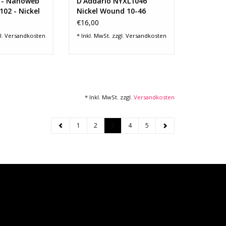
49 - Nanoweb
D'Addario NYXL1046
02 - Nickel
Nickel Wound 10-46
Regular Light
€16,00
l.
Versandkosten
* Inkl. MwSt. zzgl.
Versandkosten
* Inkl. MwSt. zzgl.
Versandkosten
1
2
3
4
5