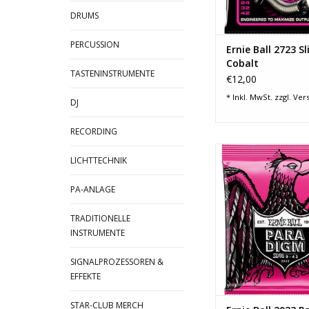
DRUMS
ZUM WARENKORB HI
PERCUSSION
Ernie Ball 2723 Sl
Cobalt
TASTENINSTRUMENTE
€12,00
* Inkl. MwSt. zzgl.
Ver
DJ
RECORDING
Paradigm Slinkys 
LICHTTECHNIK
reißfestesten Saiten 
GARANTIERT
PA-ANLAGE
Paradigm Electric Sli
bieten eine beisp
TRADITIONELLE
Festigkeit und Langle
INSTRUMENTE
100% Slinky-Ton und -
Ernie Balls ultra-hoch
ist industrieweit
SIGNALPROZESSOREN &
EFFEKTE
ZUM WARENKORB HI
STAR-CLUB MERCH