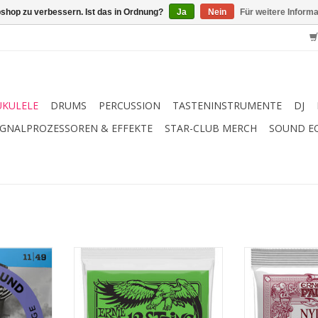
shop zu verbessern. Ist das in Ordnung?
Ja
Nein
Für weitere Inform
UKULELE
DRUMS
PERCUSSION
TASTENINSTRUMENTE
DJ
IGNALPROZESSOREN & EFFEKTE
STAR-CLUB MERCH
SOUND E
te Wahl für
Ernie Ball 12-String Slinky Saiten
Diese klassisch
Flexibilität
eignen sich perfekt für 12-saitige
Gitarrensaiten i
lligen Ton
E-Gitarren und werden vor allem
bestehen aus 
.
für ihren erstklassigen Ton
Diskantsaiten 
geschätzt. Diese Saiten werden
Saiten mit eine