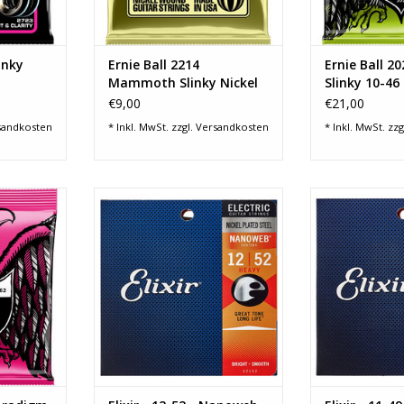
NZUFÜGEN
ZUM WARENKORB HINZUFÜGEN
ZUM WARENKO
inky
Ernie Ball 2214
Ernie Ball 2
Mammoth Slinky Nickel
Slinky 10-46
Wound
Wound
€9,00
€21,00
sandkosten
* Inkl. MwSt. zzgl.
Versandkosten
* Inkl. MwSt. zzg
sind die
Beschichtete Saiten für
Beschichtet
überhaupt –
Elektrikgitarre
Elektri
.
nky Saiten
Heavy - 12152
Medium
iellose
bigkeit bei
NANOWEB
NAN
Spielgefühl.
fester Stahl
Nickel Plated Steel
Nickel Pl
 führe
Stärke: 12-52
Stärke
NZUFÜGEN
ZUM WARENKORB HINZUFÜGEN
ZUM WARENKO