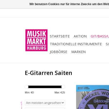
Wir benutzen Cookies nur für interne Zwecke um den Web
STARTSEITE
AKTION
GIT/BASS/
TRADITIONELLE INSTRUMENTE
S
JOBBÖRSE
MARKEN
E-Gitarren Saiten
EXL115 ist die belieb
Spieler, die moderate 
Min: €
0
Max: €
25
und einen vollen, bu
bevorzugen