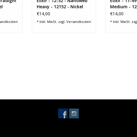
Paradigm
Elixir - 12-52 - Nanoweb
Elixir - 11-
el
Heavy - 12152 - Nickel
Medium - 121
Plated Steel
Plated Steel
€14,00
€14,00
sandkosten
* Inkl. MwSt. zzgl.
Versandkosten
* Inkl. MwSt. zzg