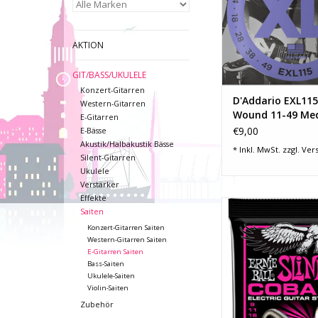
ZUM WARENKORB HI
AKTION
GIT/BASS/UKULELE
Konzert-Gitarren
D'Addario EXL115
Western-Gitarren
Wound 11-49 Me
E-Gitarren
Gauge
€9,00
E-Bässe
Akustik/Halbakustik Bässe
* Inkl. MwSt. zzgl.
Ver
Silent-Gitarren
Ukulele
Verstärker
Effekte
Die Ernie Ball Cobalt 
Saiten
eine weitere Entwickl
Konzert-Gitarren Saiten
Saitentechnologie un
Western-Gitarren Saiten
dem Instrument ei
E-Gitarren Saiten
Stimme. Kobalt ist m
Bass-Saiten
als Nickel, daher bi
Ukulele-Saiten
Violin-Saiten
Saiten den maximale
höhere Dynamik
Zubehör
harmonische Re