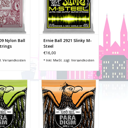
eine Seele aus
Resonanz, Ansprache und
d bieten einen
Festigkeit. M-Steel steht für
 Ton. Alle Ernie
Maraging Stahl und ist ein
aiten s
hochfester und sehr zäher Stahl,
de
RB HINZUFÜGEN
ZUM WARENKORB HINZUFÜGEN
09 Nylon Ball
Ernie Ball 2921 Slinky M-
trings
Steel
€16,00
l.
Versandkosten
* Inkl. MwSt. zzgl.
Versandkosten
nkys sind die
Paradigm Slinkys sind die
aiten überhaupt –
reißfestesten Saiten überhaupt –
TIERT.
GARANTIERT.
ic Slinky Saiten
Paradigm Electric Slinky Saiten
 beispiellose
bieten eine beispiellose
Langlebigkeit bei
Festigkeit und Langlebigkeit bei
und -Spielgefühl.
100% Slinky-Ton und -Spielgefühl.
a-hochfester Stahl
Ernie Balls ultra-hochfester Stahl
ieweit führe
ist industrieweit führe