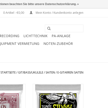
ationen beachten Sie bitte unsere Datenschutzerklärung. »
0 Artikel - €0,00
Mein Konto / Kundenkonto anlegen
RECORDING
LICHTTECHNIK
PA-ANLAGE
QUIPMENT VERMIETUNG
NOTEN-ZUBEHÖR
STARTSEITE
/
GIT/BASS/UKULELE
/
SAITEN
/
E-GITARREN SAITEN
en Ernesto Palla
Die Ernie Ball M-Steel Saiten sind
n Konzertqualität
die lautesten und
massiven Nylon-
ausdrucksstärksten Saiten die
und umsponnenen
bislang hergestellt wurden. Sie
r Kupfer-Silber-
liefern höheren Output,