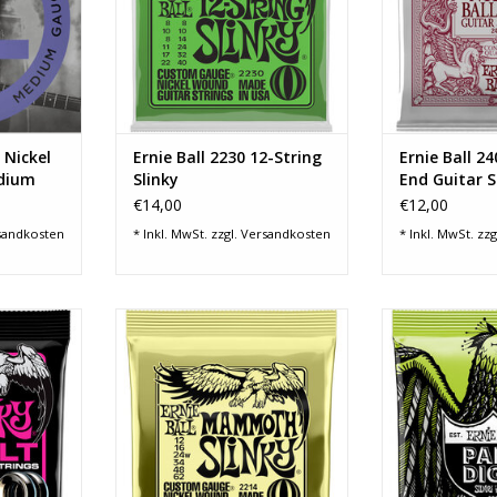
NZUFÜGEN
unter höchstem
Wicklung um 
Fertigungsstandard und strenger
Nylonfäden un
Kontrolle produziert, um
weichen, vollen
gleichbleibend hohe Qu
Ball S
ZUM WARENKORB HINZUFÜGEN
ZUM WARENKO
 Nickel
Ernie Ball 2230 12-String
Ernie Ball 24
dium
Slinky
End Guitar S
€14,00
€12,00
sandkosten
* Inkl. MwSt. zzgl.
Versandkosten
* Inkl. MwSt. zzg
Saiten sind
Wie alle Ernie Ball Saiten werden
Paradigm Sli
ung in der
auch die Ernie Ball Mammoth
reißfestesten S
d verleihen
Slinkys unter höchstem
GARAN
ne neue
Fertigungsstandard und strenger
Paradigm Electr
agnetischer
Kontrolle produziert, um
bieten eine
eten diese
gleichbleibend hohe Qualität,
Festigkeit und 
n Output,
Beständigkeit und maximale
100% Slinky-Ton 
, mehr
Performance zu gewährleisten.
Ernie Balls ultr
sonan
Die Wound-Saiten bestehen
ist industr