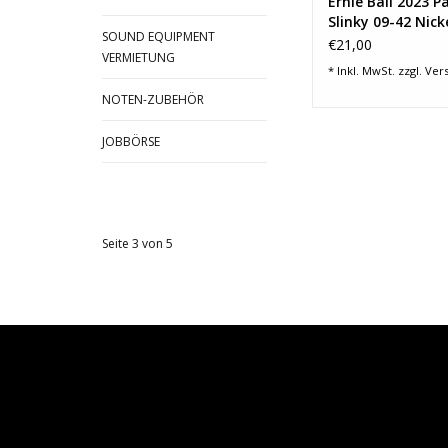
Ernie Ball 2023 
Slinky 09-42 Nick
SOUND EQUIPMENT
Wound
€21,00
VERMIETUNG
* Inkl. MwSt. zzgl.
Ver
NOTEN-ZUBEHÖR
JOBBÖRSE
Seite 3 von 5