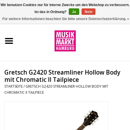
Wir benutzen Cookies nur für interne Zwecke um den Webshop zu verbessern.
Ist das in Ordnung?
Ja
Nein
0 Artikel - €0,00
Für weitere Informationen beachten Sie bitte unsere Datenschutzerklärung. »
Startseite
Aktion
Git/Bass/Ukulele
Gretsch G2420 Streamliner Hollow Body
Drums
mit Chromatic II Tailpiece
STARTSEITE
/
GRETSCH G2420 STREAMLINER HOLLOW BODY MIT
CHROMATIC II TAILPIECE
Percussion
Tasteninstrumente
DJ