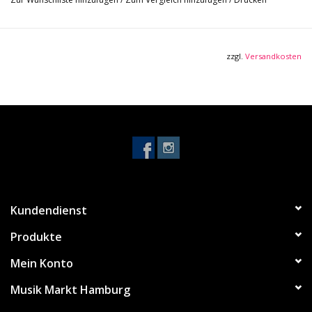
nach etwas jenseits der Norm sehnt. Eine dominierende Gitarre
für leistungsstarke Spieler, die moderne Klangmusik des G2420,
eine moderne Klangmusik des G2420 und schaffen die neueste
zzgl.
Versandkosten
Version von That Great Gretsch® Sound!
All-neue Broad'Tron BT-3S Humbucking Pickups
Vollhöhler gewölbte Ahornkörper für reiche Fülle, tiefe
Resonanz und "Big-Bbody-Sound"
Weicher "C" geformter Nato-Hals
12" Radius Lorbeer Griffbrett mit Perlle Neo Classic Miniatur-
Inlays und 22 mittlere Jumbo-Bünden
Echte Knochenmutter
Kundendienst
Master-Volume, Master-Ton und individuelle Ton-Volumen-
Produkte
Steuerung bieten eine komplette Klangflexibilität
Push/Pull Coil-Splitting auf Master Volume
Mein Konto
Funkstäbchen
Musik Markt Hamburg
Adjusto-Matic Brücke mit gesichertem Lorbeer