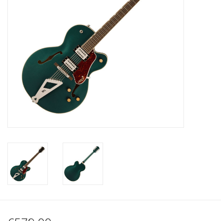
Recording
Lichttechnik
PA-Anlage
Traditionelle Instrumente
Signalprozessoren & Effekte
Star-Club Merch
Sound Equipment
Vermietung