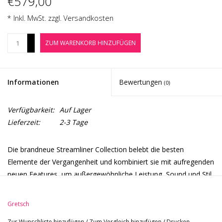
€579,00
Noten-Zubehör
* Inkl. MwSt. zzgl.
Versandkosten
Jobbörse
+
ZUM WARENKORB HINZUFÜGEN
-
Marken
Informationen
Bewertungen
(0)
Verfügbarkeit:
Auf Lager
Lieferzeit:
2-3 Tage
Die brandneue Streamliner Collection belebt die besten
Elemente der Vergangenheit und kombiniert sie mit aufregenden
neuen Features, um außergewöhnliche Leistung, Sound und Stil
zu einem unglaublichen Wert zu liefern.
Der G2420 Streamliner Hollow Body SingleCut mit Chromatic II
Gretsch
Heckstück ist für den modernen Gitarristen konzipiert, der sich
Zur Wunschliste hinzufügen
/
Zum Vergleich hinzufügen
/
Drucken