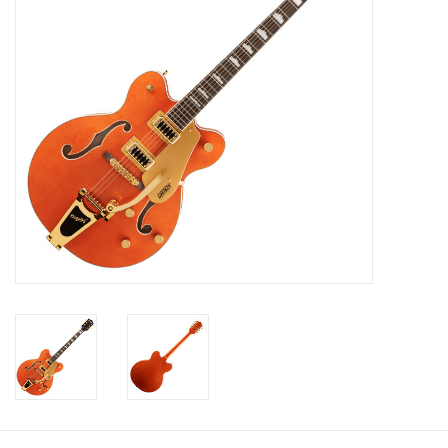
Recording
Lichttechnik
PA-Anlage
Traditionelle Instrumente
Signalprozessoren & Effekte
Star-Club Merch
Sound Equipment
Vermietung