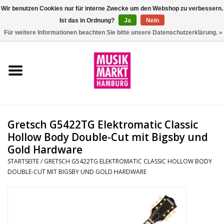
Wir benutzen Cookies nur für interne Zwecke um den Webshop zu verbessern.
Ist das in Ordnung?
Ja
Nein
0 Artikel - €0,00
Für weitere Informationen beachten Sie bitte unsere Datenschutzerklärung. »
Startseite
Aktion
Git/Bass/Ukulele
Gretsch G5422TG Elektromatic Classic
Drums
Hollow Body Double-Cut mit Bigsby und
Gold Hardware
Percussion
STARTSEITE
/
GRETSCH G5422TG ELEKTROMATIC CLASSIC HOLLOW BODY
DOUBLE-CUT MIT BIGSBY UND GOLD HARDWARE
Tasteninstrumente
DJ