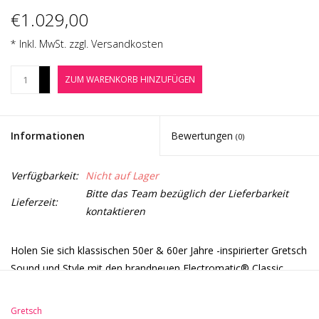
Noten-Zubehör
€1.029,00
* Inkl. MwSt. zzgl.
Versandkosten
Jobbörse
+
ZUM WARENKORB HINZUFÜGEN
-
Marken
Informationen
Bewertungen
(0)
Verfügbarkeit:
Nicht auf Lager
Bitte das Team bezüglich der Lieferbarkeit
Lieferzeit:
kontaktieren
Holen Sie sich klassischen 50er & 60er Jahre -inspirierter Gretsch
Sound und Style mit den brandneuen Electromatic® Classic
Hollow Body Gitarren. Ausgepfert mit essentiellem Gretsch-
Hohl-Körper-Sound, Stil und Spielbarkeit, sind diese No-
Gretsch