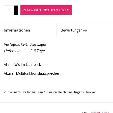
Noten-Zubehör
+
ZUM WARENKORB HINZUFÜGEN
-
Jobbörse
Informationen
Bewertungen
(0)
Marken
Verfügbarkeit:
Auf Lager
Lieferzeit:
2-3 Tage
Alle Info´s im Überblick:
Aktiver Multifunktionslautsprecher
mit integrierter 1200 Watt Class D Endstufe
Lautsprecherbestückung: 1x 10" LF + 1" HF mit 1,75"
Zur Wunschliste hinzufügen
/
Zum Vergleich hinzufügen
/
Drucken
Schwingspule
Frequenzbereich: 68 - 19000 Hz (+/- 10 dB)
Maximalpegel: 135 dB
zzgl.
Versandkosten