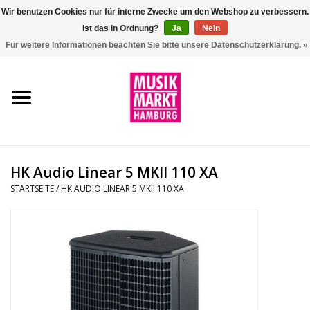
Wir benutzen Cookies nur für interne Zwecke um den Webshop zu verbessern.
Ist das in Ordnung?
Ja
Nein
0 Artikel - €0,00
Für weitere Informationen beachten Sie bitte unsere Datenschutzerklärung. »
Startseite
Aktion
Git/Bass/Ukulele
HK Audio Linear 5 MKII 110 XA
Drums
STARTSEITE
/
HK AUDIO LINEAR 5 MKII 110 XA
Percussion
Tasteninstrumente
DJ