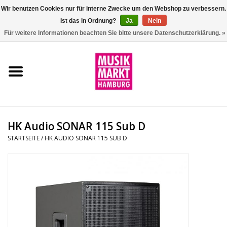
Wir benutzen Cookies nur für interne Zwecke um den Webshop zu verbessern.
Ist das in Ordnung?
Ja
Nein
0 Artikel - €0,00
Für weitere Informationen beachten Sie bitte unsere Datenschutzerklärung. »
Startseite
Aktion
Git/Bass/Ukulele
HK Audio SONAR 115 Sub D
Drums
STARTSEITE
/
HK AUDIO SONAR 115 SUB D
Percussion
Tasteninstrumente
DJ