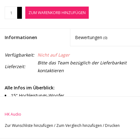
Noten-Zubehör
+
ZUM WARENKORB HINZUFÜGEN
-
Jobbörse
Informationen
Bewertungen
(0)
Marken
Verfügbarkeit:
Nicht auf Lager
Bitte das Team bezüglich der Lieferbarkeit
Lieferzeit:
kontaktieren
Alle Infos im Überblick:
15“ Hochleistungs-Woofer
1500 Watt Peak-Leistung
24bit DSP Elektronik
HK Audio
LCD-Display mit Abdunkelungsfunktion
Zur Wunschliste hinzufügen
/
Zum Vergleich hinzufügen
/
Drucken
übersichtliche Menüsteuerung der Parameter wie Bass
Boost, X-Over, Polarität, Delay