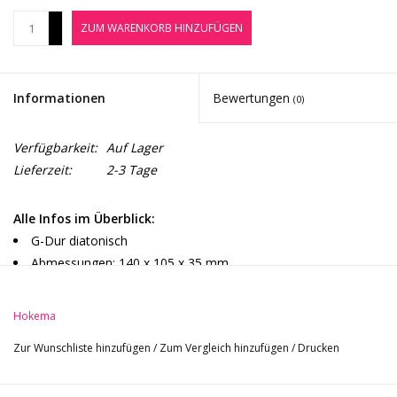
Noten-Zubehör
+
ZUM WARENKORB HINZUFÜGEN
-
Jobbörse
Informationen
Bewertungen
(0)
Marken
Verfügbarkeit:
Auf Lager
Lieferzeit:
2-3 Tage
Alle Infos im Überblick:
G-Dur diatonisch
Abmessungen: 140 x 105 x 35 mm
Werksstimmung: g , a , e , d , c , g , d , g , fis , h , a
Klangblock aus massiver amerikanischer Kirsche
Hokema
Oberfläche mit pflanzlichen Ölen und Wachsen behandelt und
Zur Wunschliste hinzufügen
/
Zum Vergleich hinzufügen
/
Drucken
poliert
Handgefertigt
Ressourcenschonende Produktion