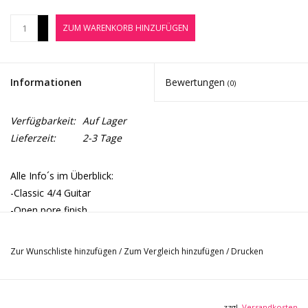
Noten-Zubehör
+
ZUM WARENKORB HINZUFÜGEN
-
Jobbörse
Informationen
Bewertungen
(0)
Marken
Verfügbarkeit:
Auf Lager
Lieferzeit:
2-3 Tage
Alle Info´s im Überblick:
-Classic 4/4 Guitar
-Open pore finish
-Solid spruce top
-Sapelli back and sides
Zur Wunschliste hinzufügen
/
Zum Vergleich hinzufügen
/
Drucken
zzgl.
Versandkosten