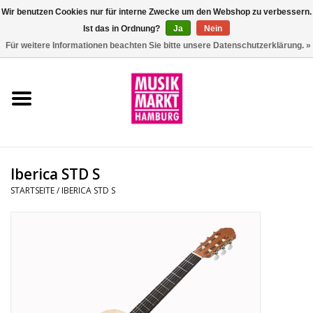
Wir benutzen Cookies nur für interne Zwecke um den Webshop zu verbessern.
Ist das in Ordnung?
Ja
Nein
0 Artikel - €0,00
Für weitere Informationen beachten Sie bitte unsere Datenschutzerklärung. »
Startseite
Aktion
Git/Bass/Ukulele
Iberica STD S
Drums
STARTSEITE
/
IBERICA STD S
Percussion
Tasteninstrumente
DJ