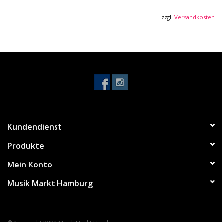
Gitarrenmechaniken chrom
Saiten:Worth Strings Fluoro-Carbon CM 46
zzgl.
Versandkosten
Mensur 37,5cm
Sattelbreite 3,5cm
incl. KCB-100 bag
Kundendienst
Produkte
Mein Konto
Musik Markt Hamburg