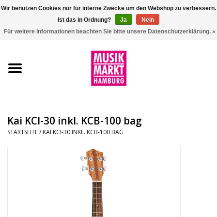
Wir benutzen Cookies nur für interne Zwecke um den Webshop zu verbessern.
Ist das in Ordnung?
Ja
Nein
0 Artikel - €0,00
Für weitere Informationen beachten Sie bitte unsere Datenschutzerklärung. »
Startseite
Aktion
Git/Bass/Ukulele
Kai KCI-30 inkl. KCB-100 bag
Drums
STARTSEITE
/
KAI KCI-30 INKL. KCB-100 BAG
Percussion
Tasteninstrumente
DJ