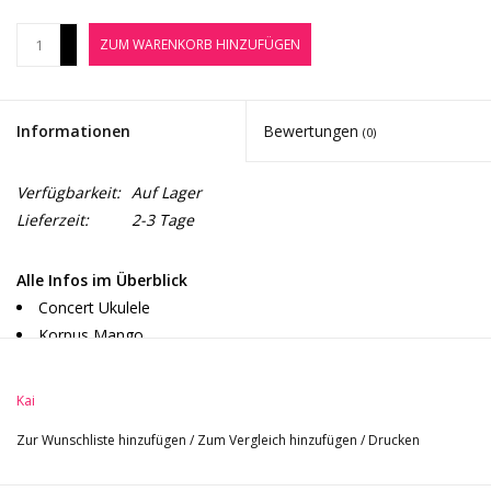
Noten-Zubehör
+
ZUM WARENKORB HINZUFÜGEN
-
Jobbörse
Informationen
Bewertungen
(0)
Marken
Verfügbarkeit:
Auf Lager
Lieferzeit:
2-3 Tage
Alle Infos im Überblick
Concert Ukulele
Korpus Mango
Hals Nato
Griffbrett Steg Macassar
Kai
18 Bünde
Zur Wunschliste hinzufügen
/
Zum Vergleich hinzufügen
/
Drucken
Sattel Stegeinlage Nubone
Finish natur hochglanz offenporig