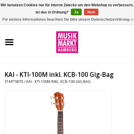
Wir benutzen Cookies nur für interne Zwecke um den Webshop zu verbessern.
Ist das in Ordnung?
Ja
Nein
0 Artikel - €0,00
Für weitere Informationen beachten Sie bitte unsere Datenschutzerklärung. »
Startseite
Aktion
Git/Bass/Ukulele
KAI - KTI-100M inkl. KCB-100 Gig-Bag
Drums
STARTSEITE
/
KAI - KTI-100M INKL. KCB-100 GIG-BAG
Percussion
Tasteninstrumente
DJ