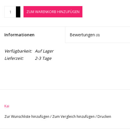
Noten-Zubehör
+
ZUM WARENKORB HINZUFÜGEN
-
Jobbörse
Informationen
Bewertungen
(0)
Marken
Verfügbarkeit:
Auf Lager
Lieferzeit:
2-3 Tage
Kai
Zur Wunschliste hinzufügen
/
Zum Vergleich hinzufügen
/
Drucken