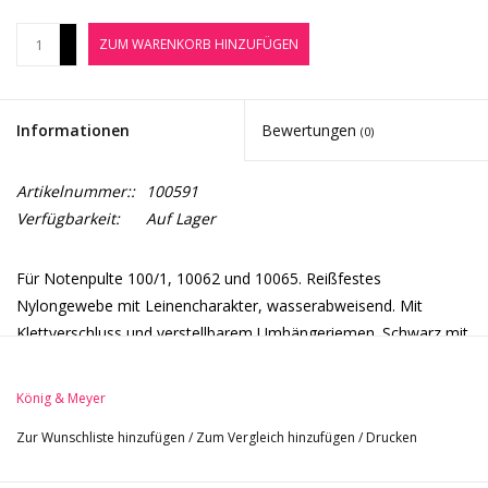
Noten-Zubehör
+
ZUM WARENKORB HINZUFÜGEN
-
Jobbörse
Informationen
Bewertungen
(0)
Marken
Artikelnummer::
100591
Verfügbarkeit:
Auf Lager
Für Notenpulte 100/1, 10062 und 10065. Reißfestes
Nylongewebe mit Leinencharakter, wasserabweisend. Mit
Klettverschluss und verstellbarem Umhängeriemen. Schwarz mit
K&M-Signet.
König & Meyer
Zur Wunschliste hinzufügen
/
Zum Vergleich hinzufügen
/
Drucken