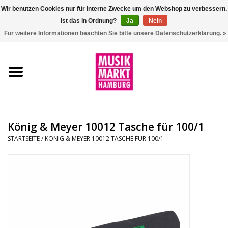
Wir benutzen Cookies nur für interne Zwecke um den Webshop zu verbessern.
Ist das in Ordnung?
Ja
Nein
0 Artikel - €0,00
Für weitere Informationen beachten Sie bitte unsere Datenschutzerklärung. »
Startseite
Aktion
Git/Bass/Ukulele
König & Meyer 10012 Tasche für 100/1
Drums
STARTSEITE
/
KÖNIG & MEYER 10012 TASCHE FÜR 100/1
Percussion
Tasteninstrumente
DJ