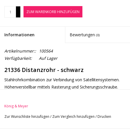
Noten-Zubehör
+
ZUM WARENKORB HINZUFÜGEN
-
Jobbörse
Informationen
Bewertungen
(0)
Marken
Artikelnummer::
100564
Verfügbarkeit:
Auf Lager
21336 Distanzrohr - schwarz
Stahlrohrkombination zur Verbindung von Satellitensystemen.
Höhenverstellbar mittels Rasterung und Sicherungsschraube.
König & Meyer
Zur Wunschliste hinzufügen
/
Zum Vergleich hinzufügen
/
Drucken