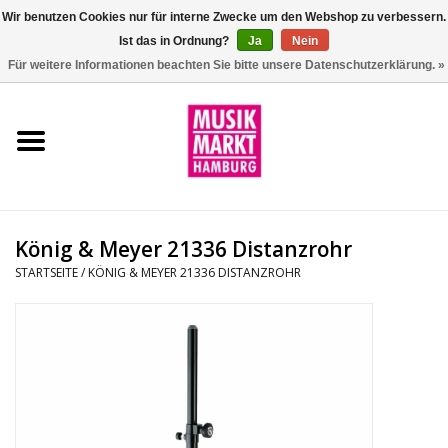
Wir benutzen Cookies nur für interne Zwecke um den Webshop zu verbessern.
Ist das in Ordnung?
Ja
Nein
0 Artikel - €0,00
Für weitere Informationen beachten Sie bitte unsere Datenschutzerklärung. »
Startseite
Aktion
Git/Bass/Ukulele
König & Meyer 21336 Distanzrohr
Drums
STARTSEITE
/
KÖNIG & MEYER 21336 DISTANZROHR
Percussion
Tasteninstrumente
DJ