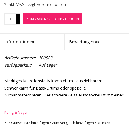
Noten-Zubehör
* Inkl. MwSt. zzgl.
Versandkosten
+
ZUM WARENKORB HINZUFÜGEN
Jobbörse
-
Marken
Informationen
Bewertungen
(0)
Artikelnummer::
100583
Verfügbarkeit:
Auf Lager
Niedriges Mikrofonstativ komplett mit ausziehbarem
Schwenkarm für Bass-Drums oder spezielle
Aufnahmetechniken. Der schwere Guss-Rundsockel ist mit einer
Gummieinlage zur Trittschalldämpfung versehen. Die Arretierung
des Schwenkarms erfolgt mittels einer handlichen Flügelmutter.
König & Meyer
Zur Wunschliste hinzufügen
/
Zum Vergleich hinzufügen
/
Drucken