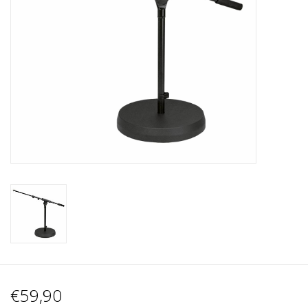
Recording
Lichttechnik
PA-Anlage
Traditionelle Instrumente
Signalprozessoren & Effekte
Star-Club Merch
Sound Equipment
Vermietung
€59,90