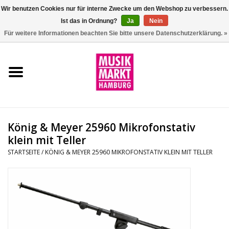
Wir benutzen Cookies nur für interne Zwecke um den Webshop zu verbessern.
Ist das in Ordnung?
Ja
Nein
0 Artikel - €0,00
Für weitere Informationen beachten Sie bitte unsere Datenschutzerklärung. »
Startseite
Aktion
Git/Bass/Ukulele
König & Meyer 25960 Mikrofonstativ
Drums
klein mit Teller
STARTSEITE
/
KÖNIG & MEYER 25960 MIKROFONSTATIV KLEIN MIT TELLER
Percussion
Tasteninstrumente
DJ