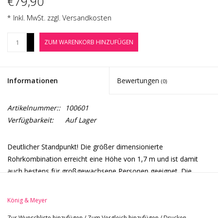
€79,90
Noten-Zubehör
* Inkl. MwSt. zzgl.
Versandkosten
Jobbörse
+
ZUM WARENKORB HINZUFÜGEN
-
Marken
Informationen
Bewertungen
(0)
Artikelnummer::
100601
Verfügbarkeit:
Auf Lager
Deutlicher Standpunkt! Die größer dimensionierte
Rohrkombination erreicht eine Höhe von 1,7 m und ist damit
auch bestens für großgewachsene Personen geeignet. Die
schlanke Spannmuffe sorgt für eine bedienerfreundliche
Höhenverstellung und eine spielfreie Fixierung. Ein extra
König & Meyer
schwerer Graugusssockel mit einem Durchmesser von 300 mm
Zur Wunschliste hinzufügen
/
Zum Vergleich hinzufügen
/
Drucken