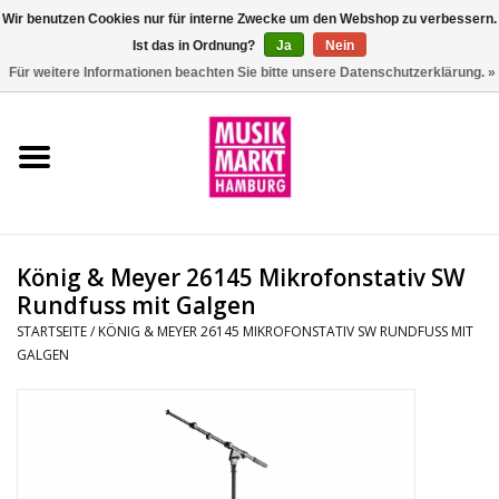
Wir benutzen Cookies nur für interne Zwecke um den Webshop zu verbessern.
Ist das in Ordnung?
Ja
Nein
0 Artikel - €0,00
Für weitere Informationen beachten Sie bitte unsere Datenschutzerklärung. »
Startseite
Aktion
Git/Bass/Ukulele
König & Meyer 26145 Mikrofonstativ SW
Drums
Rundfuss mit Galgen
STARTSEITE
/
KÖNIG & MEYER 26145 MIKROFONSTATIV SW RUNDFUSS MIT
GALGEN
Percussion
Tasteninstrumente
DJ