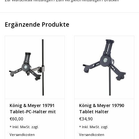
verleiht dem Stativ eine außergewöhnliche Standfestigkeit bei
geringem Platzbedarf. Der umlaufende Gummiring dämpft den
Trittschall und reduziert unerwünschte Übertragungsgeräusche.
Ergänzende Produkte
Das 6,2 kg schwere Stativ ist mit einem ausziehbaren
Schwenkarm ausgestattet.
König & Meyer 19791
König & Meyer 19790
Tablet-PC-Halter mit
Tablet Halter
Klemmprisma
€60,00
€34,90
* Inkl. MwSt. zzgl.
* Inkl. MwSt. zzgl.
Versandkosten
Versandkosten