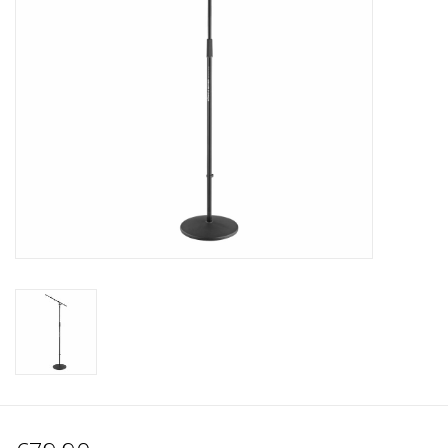
Recording
Lichttechnik
PA-Anlage
Traditionelle Instrumente
Signalprozessoren & Effekte
Star-Club Merch
Sound Equipment
Vermietung