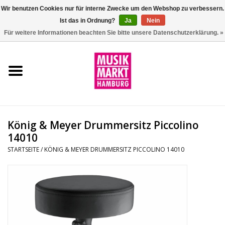
Wir benutzen Cookies nur für interne Zwecke um den Webshop zu verbessern.
Ist das in Ordnung?
Ja
Nein
0 Artikel - €0,00
Für weitere Informationen beachten Sie bitte unsere Datenschutzerklärung. »
Startseite
Aktion
Git/Bass/Ukulele
König & Meyer Drummersitz Piccolino
Drums
14010
STARTSEITE
/
KÖNIG & MEYER DRUMMERSITZ PICCOLINO 14010
Percussion
Tasteninstrumente
DJ