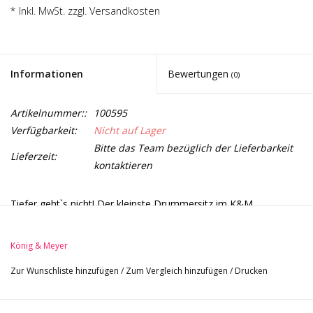
Noten-Zubehör
* Inkl. MwSt. zzgl.
Versandkosten
Jobbörse
Informationen
Bewertungen
(0)
Marken
Artikelnummer::
100595
Verfügbarkeit:
Nicht auf Lager
Bitte das Team bezüglich der Lieferbarkeit
Lieferzeit:
kontaktieren
Tiefer geht`s nicht! Der kleinste Drummersitz im K&M
Programm hat richtig Tiefgang. Mit einer Höhenverstellung von
363 - 453 mm, ist er der ideale Weggefährte für alle Drummer,
König & Meyer
die eine tiefe Sitzposition bevorzugen. Zudem ist er
Zur Wunschliste hinzufügen
/
Zum Vergleich hinzufügen
/
Drucken
hervorragend für Kinder geeignet. Die Spannschelle mit dem
patentierten Druckknopfsystem ermöglicht eine
bedienerfreundliche und feinstufige Höhenverstellung in 15 mm