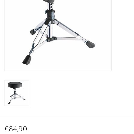
Recording
Lichttechnik
PA-Anlage
Traditionelle Instrumente
Signalprozessoren & Effekte
Star-Club Merch
Sound Equipment
Vermietung
€84,90