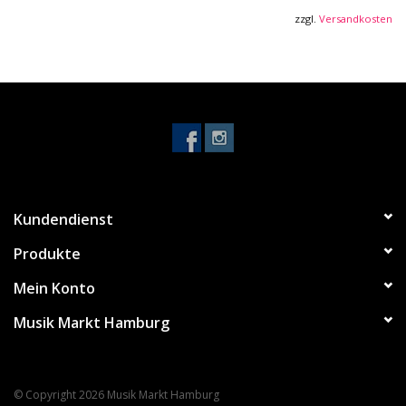
Schritten. Der handliche Klemmhebel sorgt für zusätzliche
zzgl.
Versandkosten
Stabilität und eine spielfreie Positionierung. Der kleine Fußkreis
mit einem Durchmesser von 430 mm eignet sich besonders für
beengte Platzverhältnisse und bietet dennoch eine gute
Stabilität. Das komfortable Sitzpolster mit einem haltbaren
widerstandsfähigen Kunstlederbezug und einem Durchmesser
von 300 mm macht auch im Langzeiteinsatz einen
hervorragenden Job. Die Drehbewegung kann stufenlos über
eine Flügelmutter von leichtgängig bis zäh eingestellt werden.
Kundendienst
Produkte
Mein Konto
Musik Markt Hamburg
© Copyright 2026 Musik Markt Hamburg