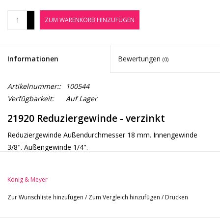
Noten-Zubehör
+
ZUM WARENKORB HINZUFÜGEN
-
Jobbörse
Informationen
Bewertungen
(0)
Marken
Artikelnummer::
100544
Verfügbarkeit:
Auf Lager
21920 Reduziergewinde - verzinkt
Reduziergewinde Außendurchmesser 18 mm. Innengewinde
3/8". Außengewinde 1/4".
König & Meyer
Zur Wunschliste hinzufügen
/
Zum Vergleich hinzufügen
/
Drucken