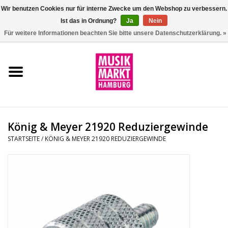
Wir benutzen Cookies nur für interne Zwecke um den Webshop zu verbessern.
Ist das in Ordnung?
Ja
Nein
0 Artikel - €0,00
Für weitere Informationen beachten Sie bitte unsere Datenschutzerklärung. »
Startseite
Aktion
Git/Bass/Ukulele
König & Meyer 21920 Reduziergewinde
Drums
STARTSEITE
/
KÖNIG & MEYER 21920 REDUZIERGEWINDE
Percussion
Tasteninstrumente
DJ