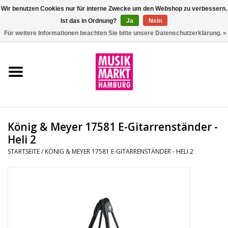
Wir benutzen Cookies nur für interne Zwecke um den Webshop zu verbessern.
Ist das in Ordnung?
Ja
Nein
0 Artikel - €0,00
Für weitere Informationen beachten Sie bitte unsere Datenschutzerklärung. »
Startseite
Aktion
Git/Bass/Ukulele
König & Meyer 17581 E-Gitarrenständer -
Drums
Heli 2
STARTSEITE
/
KÖNIG & MEYER 17581 E-GITARRENSTÄNDER - HELI 2
Percussion
Tasteninstrumente
DJ