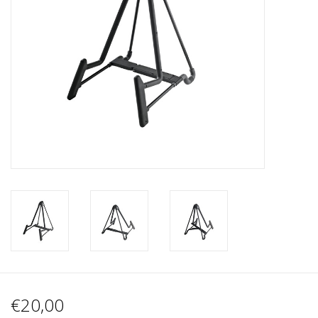
Recording
Lichttechnik
PA-Anlage
Traditionelle Instrumente
Signalprozessoren & Effekte
Star-Club Merch
Sound Equipment
Vermietung
€20,00