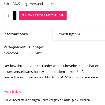
Noten-Zubehör
* Inkl. MwSt. zzgl.
Versandkosten
+
ZUM WARENKORB HINZUFÜGEN
Jobbörse
-
Marken
Informationen
Bewertungen
(0)
Verfügbarkeit:
Auf Lager
Lieferzeit:
2-3 Tage
Der bewährte E-Gitarrenständer wurde überarbeitet und hat ein
neues verstellbares Rastsystem erhalten. In vier Stufen
verstellbar wird den unterschiedlichen Größen der Instrumente
Sorge getragen. Die robuste Metallkonstruktion erfreut mit ihrer
Stabilität und Langlebigkeit nicht nur die Anhänger der „Heavy
König & Meyer
Metal“ Fraktion. Zur Aufbewahrung oder zum Transport kann
Zur Wunschliste hinzufügen
/
Zum Vergleich hinzufügen
/
Drucken
der Ständer äußerst flach und platzsparend zusammengelegt