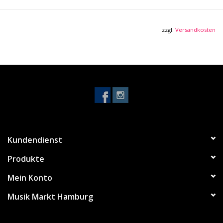
werden. Die gummierten Haltebügel gewährleisten einen
sicheren Stand und schonen die Oberfläche der Gitarre.
zzgl.
Versandkosten
Alle Infos im Überblick
Ausführung: schwarz
breitenverstellbar: von 185 bis 230 mm
Größe zusammengelegt: 365 x 295 x 30 mm
Material: Stahl
Instrumentenauflage: Kunststoff-Schutzüberzug
Verstellung: Klappscharnier
Kundendienst
Produkte
Mein Konto
Musik Markt Hamburg