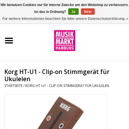
Wir benutzen Cookies nur für interne Zwecke um den Webshop zu verbessern.
Ist das in Ordnung?
Ja
Nein
0 Artikel - €0,00
Für weitere Informationen beachten Sie bitte unsere Datenschutzerklärung. »
Startseite
Aktion
Git/Bass/Ukulele
Korg HT-U1 - Clip-on Stimmgerät für
Drums
Ukulelen
STARTSEITE
/
KORG HT-U1 - CLIP-ON STIMMGERÄT FÜR UKULELEN
Percussion
Tasteninstrumente
DJ