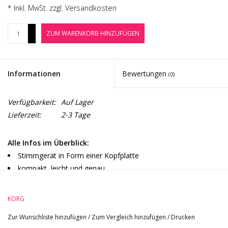
Noten-Zubehör
* Inkl. MwSt. zzgl.
Versandkosten
+
ZUM WARENKORB HINZUFÜGEN
Jobbörse
-
Marken
Informationen
Bewertungen
(0)
Verfügbarkeit:
Auf Lager
Lieferzeit:
2-3 Tage
Alle Infos im Überblick:
Stimmgerät in Form einer Kopfplatte
kompakt, leicht und genau
stabile Klemme
Ausschaltautomatik
KORG
Zur Wunschliste hinzufügen
/
Zum Vergleich hinzufügen
/
Drucken