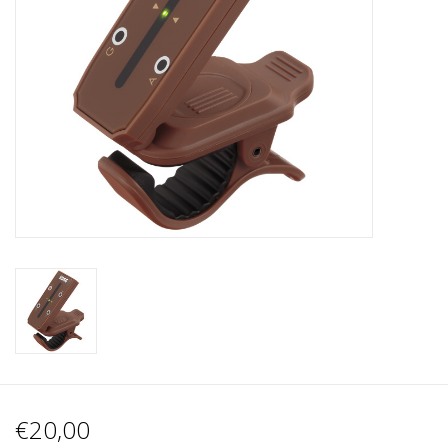
Recording
Lichttechnik
PA-Anlage
Traditionelle Instrumente
Signalprozessoren & Effekte
Star-Club Merch
Sound Equipment
Vermietung
€20,00