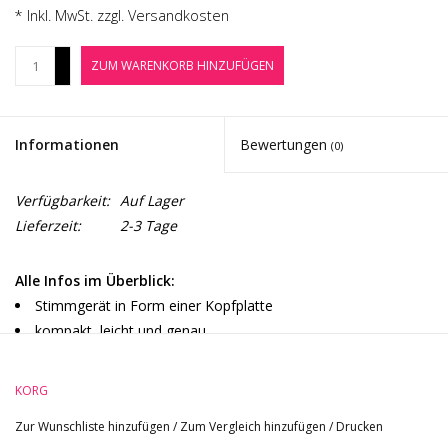
Noten-Zubehör
* Inkl. MwSt. zzgl.
Versandkosten
+
ZUM WARENKORB HINZUFÜGEN
Jobbörse
-
Marken
Informationen
Bewertungen
(0)
Verfügbarkeit:
Auf Lager
Lieferzeit:
2-3 Tage
Alle Infos im Überblick:
Stimmgerät in Form einer Kopfplatte
kompakt, leicht und genau
stabile Klemme
Ausschaltautomatik
KORG
Zur Wunschliste hinzufügen
/
Zum Vergleich hinzufügen
/
Drucken