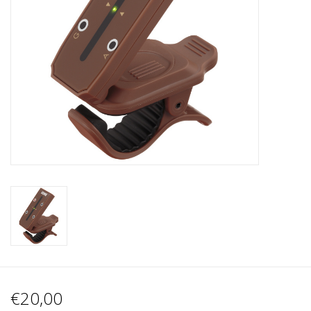
Recording
Lichttechnik
PA-Anlage
Traditionelle Instrumente
Signalprozessoren & Effekte
Star-Club Merch
Sound Equipment
Vermietung
€20,00