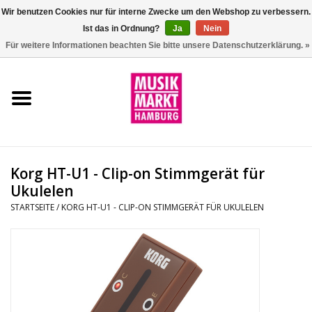
Wir benutzen Cookies nur für interne Zwecke um den Webshop zu verbessern.
Ist das in Ordnung?
Ja
Nein
0 Artikel - €0,00
Für weitere Informationen beachten Sie bitte unsere Datenschutzerklärung. »
Startseite
Aktion
Git/Bass/Ukulele
Korg HT-U1 - Clip-on Stimmgerät für
Drums
Ukulelen
STARTSEITE
/
KORG HT-U1 - CLIP-ON STIMMGERÄT FÜR UKULELEN
Percussion
Tasteninstrumente
DJ