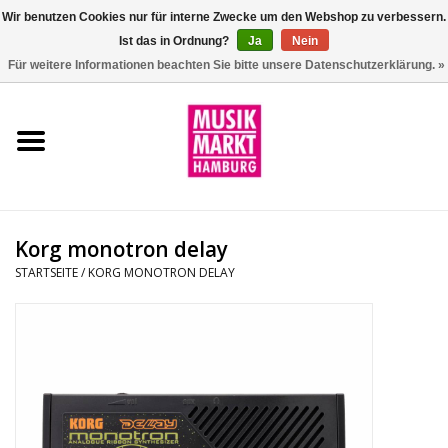
Wir benutzen Cookies nur für interne Zwecke um den Webshop zu verbessern.
Ist das in Ordnung?
Ja
Nein
0 Artikel - €0,00
Für weitere Informationen beachten Sie bitte unsere Datenschutzerklärung. »
Startseite
Aktion
Git/Bass/Ukulele
Korg monotron delay
Drums
STARTSEITE
/
KORG MONOTRON DELAY
Percussion
Tasteninstrumente
DJ