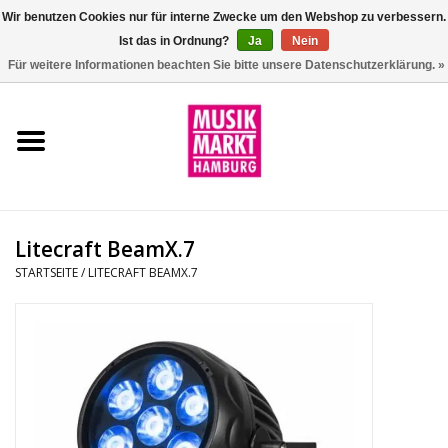
Wir benutzen Cookies nur für interne Zwecke um den Webshop zu verbessern.
Ist das in Ordnung?
Ja
Nein
0 Artikel - €0,00
Für weitere Informationen beachten Sie bitte unsere Datenschutzerklärung. »
Startseite
Aktion
Git/Bass/Ukulele
Litecraft BeamX.7
Drums
STARTSEITE
/
LITECRAFT BEAMX.7
Percussion
Tasteninstrumente
DJ