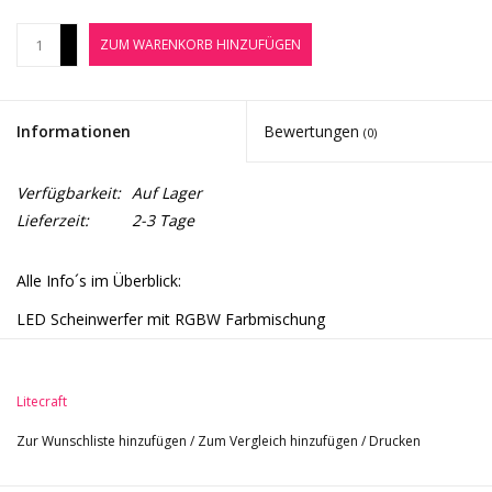
Noten-Zubehör
+
ZUM WARENKORB HINZUFÜGEN
-
Jobbörse
Informationen
Bewertungen
(0)
Marken
Verfügbarkeit:
Auf Lager
Lieferzeit:
2-3 Tage
Alle Info´s im Überblick:
LED Scheinwerfer mit RGBW Farbmischung
Lichtquelle: 7 Stück Multicolor LEDs in den Farben Rot, Grün,
Blau und Weiß
Litecraft
Abstrahlwinkel: 10° (Frostfilter 25° inklusive)
Ansteuerung: DMX (2/3/4/5/10 Kanäle), Master/Slave,
Zur Wunschliste hinzufügen
/
Zum Vergleich hinzufügen
/
Drucken
automatische Programme, Festfarben