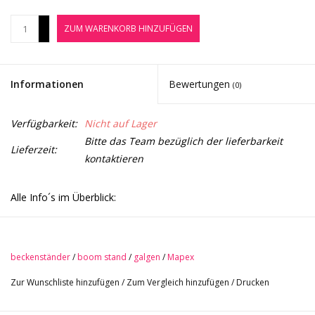
Noten-Zubehör
+
ZUM WARENKORB HINZUFÜGEN
-
Jobbörse
Informationen
Bewertungen
(0)
Marken
Verfügbarkeit:
Nicht auf Lager
Bitte das Team bezüglich der lieferbarkeit
Lieferzeit:
kontaktieren
Alle Info´s im Überblick:
Galgen-Beckenständer
-600-Serie
beckenständer
/
boom stand
/
galgen
/
Mapex
-Multi-Sustain Beckenfilze
-Galgenbeckenarm
Zur Wunschliste hinzufügen
/
Zum Vergleich hinzufügen
/
Drucken
-neue, ergonomisch geformte Schrauben