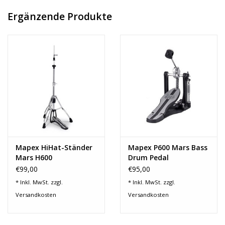
-zweifach höhenverstellbar mit rutschfester Gummimuffe
-doppelstrebig
Ergänzende Produkte
-rutschsichere Gummifüße
Mapex HiHat-Ständer
Mapex P600 Mars Bass
Mars H600
Drum Pedal
€99,00
€95,00
* Inkl. MwSt. zzgl.
* Inkl. MwSt. zzgl.
Versandkosten
Versandkosten