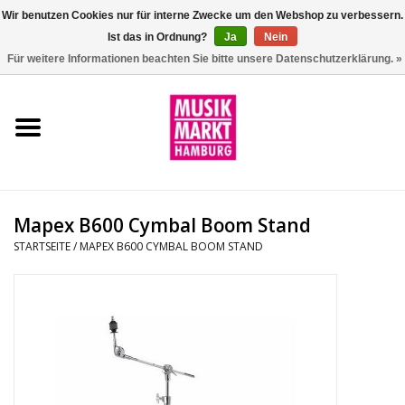
Wir benutzen Cookies nur für interne Zwecke um den Webshop zu verbessern.
Ist das in Ordnung?
Ja
Nein
0 Artikel - €0,00
Für weitere Informationen beachten Sie bitte unsere Datenschutzerklärung. »
Startseite
Aktion
Git/Bass/Ukulele
Mapex B600 Cymbal Boom Stand
Drums
STARTSEITE
/
MAPEX B600 CYMBAL BOOM STAND
Percussion
Tasteninstrumente
DJ